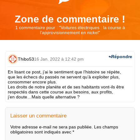
Zone de commentaire !
1 commentaire pour : "
Voitures électriques : la course à
l’approvisionnement en nickel
"
Répondre
Thibo53
16 Jan. 2022 à 12:42 pm
En lisant ce post, j’ai le sentiment que l’histoire se répète,
que les échecs du passés ne servent qu’à exploiter plus,
consommer encore plus.
Les droits de notre planète et de ses habitants vont-ils être
respectés dans cette course aux besoins, aux profits,
j’en doute…Mais quelle alternative ?
Laisser un commentaire
Votre adresse e-mail ne sera pas publiée.
Les champs
obligatoires sont indiqués avec
*