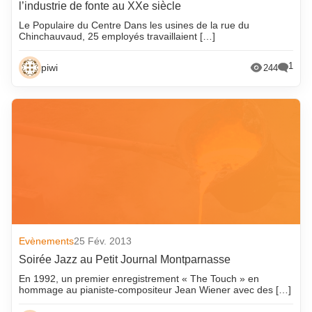
l’industrie de fonte au XXe siècle
avril 2022
mai 2014
Le Populaire du Centre Dans les usines de la rue du
mars 2022
avril 2014
Chinchauvaud, 25 employés travaillaient […]
février 2022
mars 2014
1
piwi
244
janvier 2022
février 2014
décembre 2021
janvier 2014
novembre 2021
décembre 2013
octobre 2021
novembre 2013
septembre 2021
octobre 2013
août 2021
septembre 2013
juillet 2021
août 2013
juin 2021
juillet 2013
Evènements
25 Fév. 2013
mai 2021
juin 2013
Soirée Jazz au Petit Journal Montparnasse
En 1992, un premier enregistrement « The Touch » en
avril 2021
mai 2013
hommage au pianiste-compositeur Jean Wiener avec des […]
mars 2021
avril 2013