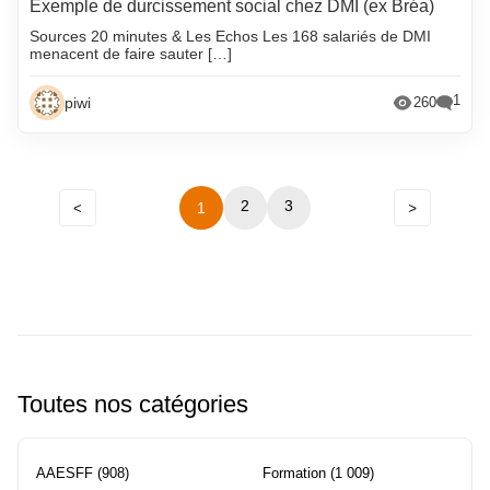
Exemple de durcissement social chez DMI (ex Bréa)
Sources 20 minutes & Les Echos Les 168 salariés de DMI
menacent de faire sauter […]
1
piwi
260
Précédent
2
Navigation
3
1
Suivant
entre
les
pages
Toutes nos catégories
AAESFF
(908)
Formation
(1 009)