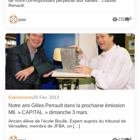
de notre correspondant perpétuel aux sables…Claude
Renault.
0
piwi
231
Evènements
25 Fév. 2013
Notre ami Gilles Perrault dans la prochaine émission
M6 » CAPITAL » dimanche 3 mars.
Ancien élève de l’école Boulle, Expert auprès du tribunal de
Versailles, membre de JFBA, on […]
4
piwi
579