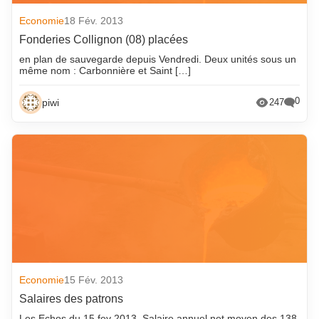
Economie
18 Fév. 2013
Fonderies Collignon (08) placées
en plan de sauvegarde depuis Vendredi. Deux unités sous un
même nom : Carbonnière et Saint […]
0
piwi
247
Economie
15 Fév. 2013
Salaires des patrons
Les Echos du 15 fev 2013. Salaire annuel net moyen des 138