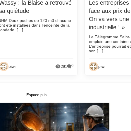
octobre 2016
octobre 2012
Wassy : la Blaise a retrouvé
Les entreprises
20
septembre 2016
septembre 2012
sa quiétude
face aux prix de 
On va vers une 
août 2016
août 2012
JHM Deux poches de 120 m3 chacune
ont été installées dans l’enceinte de la
industrielle ! »
juillet 2016
juillet 2012
fonderie. […]
Le Télégramme Saint-B
juin 2016
juin 2012
emploie une centaine d
L’entreprise pourrait 
mai 2016
mai 2012
son […]
avril 2016
avril 2012
0
mars 2016
mars 2012
piwi
piwi
291
février 2016
février 2012
janvier 2016
janvier 2012
19
décembre 2015
décembre 2011
Espace pub
19
novembre 2015
novembre 2011
octobre 2015
octobre 2011
19
septembre 2015
septembre 2011