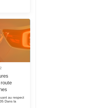
22
ures
 route
hes
quant au respect
035 Dans la