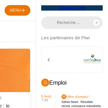
Annuaire / Carte
MENU
Les partenaires de Piwi
Emploi
5,Août
Offre d'emploi !
22
7:33
Safran News : Résultats
 : le
record, croissance industrielle,