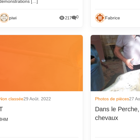
démonstrations […]
0
piwi
Fabrice
217
Non classée
29 Août. 2022
Photos de pièces
27 Ao
T
Dans le Perche, 
chevaux
JHM