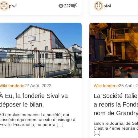
0
piwi
piwi
227
Wiki fonderie
27 Août. 2022
Wiki fonderie
25 Août. 
À Eu, la fonderie Sival va
La Société Ita
déposer le bilan,
a repris la Fond
nom de Grandry
60 emplois menacés La société, qui
possède également un site d’usinage à
selon le Journal de Sab
Friville-Escarbotin, ne pourra […]
C’est la 4ème reprise 
[…]