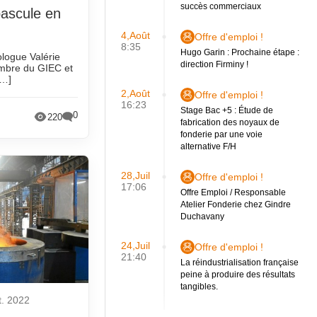
succès commerciaux
ascule en
4,Août
Offre d'emploi !
8:35
Hugo Garin : Prochaine étape :
ologue Valérie
direction Firminy !
mbre du GIEC et
[…]
2,Août
Offre d'emploi !
16:23
Stage Bac +5 : Étude de
0
220
fabrication des noyaux de
fonderie par une voie
alternative F/H
28,Juil
Offre d'emploi !
17:06
Offre Emploi / Responsable
Atelier Fonderie chez Gindre
Duchavany
24,Juil
Offre d'emploi !
21:40
La réindustrialisation française
peine à produire des résultats
tangibles.
t. 2022