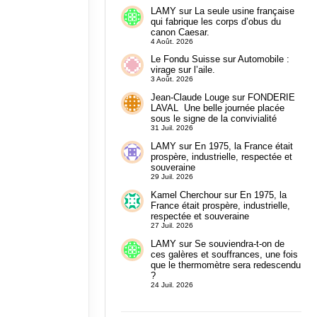
LAMY
sur
La seule usine française
qui fabrique les corps d’obus du
canon Caesar.
4 Août. 2026
Le Fondu Suisse
sur
Automobile :
virage sur l’aile.
3 Août. 2026
Jean-Claude Louge
sur
FONDERIE
LAVAL Une belle journée placée
sous le signe de la convivialité
31 Juil. 2026
LAMY
sur
En 1975, la France était
prospère, industrielle, respectée et
souveraine
29 Juil. 2026
Kamel Cherchour
sur
En 1975, la
France était prospère, industrielle,
respectée et souveraine
27 Juil. 2026
LAMY
sur
Se souviendra-t-on de
ces galères et souffrances, une fois
que le thermomètre sera redescendu
?
24 Juil. 2026