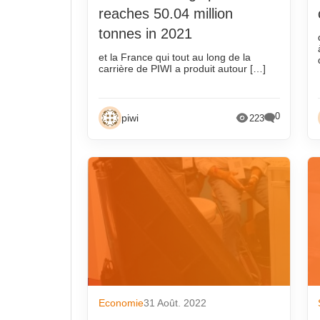
décembre 2025
décembre 20
reaches 50.04 million
novembre 2025
novembre 20
tonnes in 2021
octobre 2025
octobre 2021
et la France qui tout au long de la
carrière de PIWI a produit autour […]
septembre 2025
septembre 20
août 2025
août 2021
juillet 2025
juillet 2021
0
piwi
223
juin 2025
juin 2021
mai 2025
mai 2021
avril 2025
avril 2021
mars 2025
mars 2021
février 2025
février 2021
janvier 2025
janvier 2021
décembre 2024
décembre 20
novembre 2024
novembre 20
Economie
31 Août. 2022