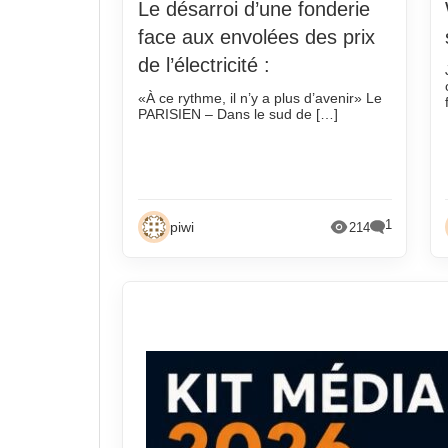
octobre 2024
octobre 2020
Le désarroi d’une fonderie
septembre 2024
septembre 20
face aux envolées des prix
de l’électricité :
août 2024
août 2020
juillet 2024
juillet 2020
«À ce rythme, il n’y a plus d’avenir» Le
PARISIEN – Dans le sud de […]
juin 2024
juin 2020
mai 2024
mai 2020
avril 2024
avril 2020
1
mars 2024
mars 2020
piwi
214
février 2024
février 2020
janvier 2024
janvier 2020
décembre 2023
décembre 20
novembre 2023
novembre 20
octobre 2023
octobre 2019
septembre 2023
septembre 20