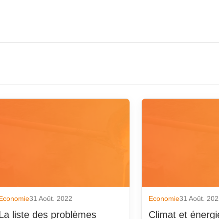
août 2018
août 2014
juillet 2018
juillet 2014
juin 2018
juin 2014
mai 2018
mai 2014
avril 2018
avril 2014
mars 2018
mars 2014
février 2018
février 2014
Economie
31 Août. 2022
Economie
31 Août. 20
janvier 2018
janvier 2014
La liste des problèmes
Climat et énergie