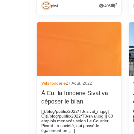
2
piwi
406
Wiki fonderie
27 Août. 2022
À Eu, la fonderie Sival va
déposer le bilan,
[((/blog/public/2022/T3/.sival_m.jpg|
C))|/blog/public/2022/T3/sival.jpg||] 60
emplois menacés selon Le Courrier
Picard La société, qui possède
également un […]