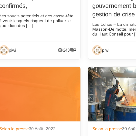
21
décembre 2017
décembre 2013
confirmés,
gouvernement b
21
novembre 2017
novembre 2013
gestion de crise
des soucis potentiels et des casse-tête
octobre 2017
octobre 2013
à venir lesquels risquent de polluer le
Les Echos – La climat
quotidien des […]
Masson-Delmotte, me
21
septembre 2017
septembre 2013
du Haut Conseil pour 
août 2017
août 2013
juillet 2017
juillet 2013
1
piwi
piwi
245
juin 2017
juin 2013
mai 2017
mai 2013
avril 2017
avril 2013
mars 2017
mars 2013
février 2017
février 2013
janvier 2017
janvier 2013
20
décembre 2016
décembre 2012
20
novembre 2016
novembre 2012
Selon la presse
30 Août. 2022
Selon la presse
30 Aoû