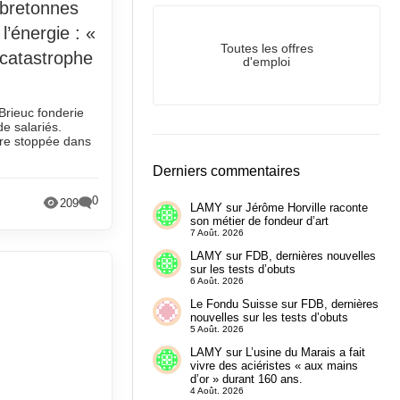
 bretonnes
l’énergie : «
Toutes les offres
catastrophe
d'emploi
rieuc fonderie
e salariés.
être stoppée dans
Derniers commentaires
0
209
LAMY
sur
Jérôme Horville raconte
son métier de fondeur d’art
7 Août. 2026
LAMY
sur
FDB, dernières nouvelles
sur les tests d’obuts
6 Août. 2026
Le Fondu Suisse
sur
FDB, dernières
nouvelles sur les tests d’obuts
5 Août. 2026
LAMY
sur
L’usine du Marais a fait
vivre des aciéristes « aux mains
d’or » durant 160 ans.
4 Août. 2026