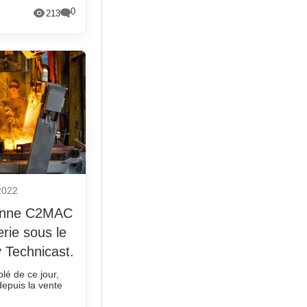
0
213
2022
lienne C2MAC
erie sous le
 Technicast.
lé de ce jour,
depuis la vente