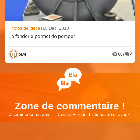
Photos de pièces
15 Déc. 2010
La fonderie permet de pomper
3
piwi
607
Zone de commentaire !
0 commentaires pour : "
Dans le Perche, histoires de chevaux
"
Laisser un commentaire