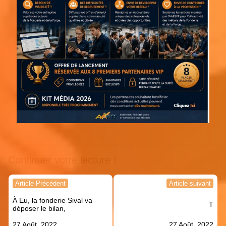
Continuer votre lecture !
Navigation
Article Précédent
Article suivant
de
À Eu, la fonderie Sival va
l’article
T
déposer le bilan,
27 Août, 2022
27 Août, 2022