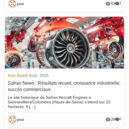
1
piwi
63
Actu flash
5 Août. 2026
Safran News : Résultats record, croissance industrielle,
succès commerciaux
Le site historique de Safran Aircraft Engines à
Gennevilliers/Colombes (Hauts-de-Seine) s’étend sur 15
hectares. Il […]
0
piwi
28