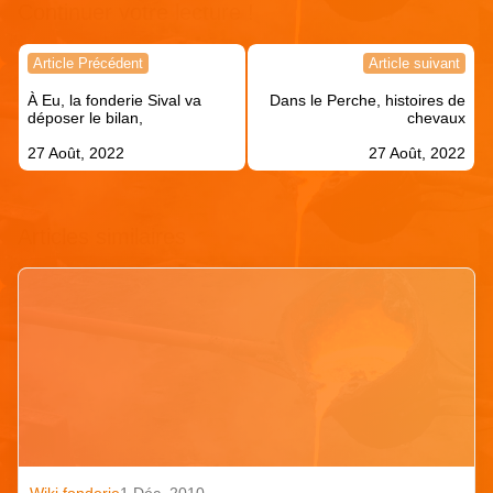
Continuer votre lecture !
Navigation
Article Précédent
Article suivant
de
À Eu, la fonderie Sival va
Dans le Perche, histoires de
l’article
déposer le bilan,
chevaux
27 Août, 2022
27 Août, 2022
Articles similaires
Wiki fonderie
1 Déc. 2010