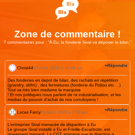
Zone de commentaire !
7 commentaires pour : "
À Eu, la fonderie Sival va déposer le bilan,
"
Répondre
Christ44
27 Août. 2022 à 10:43 am
Des fonderies en depot de bilan, des rachats en répétition
(grandry, sbfm) , des fermetures (fonderie du Poitou etc….)
Tout va très bien madame la marquise
! Et nos politiques nous parlent de re industrialisation, et les
medias du pouvoir d’achat de nos concitoyens !
Répondre
Lucas Farcy
30 Août. 2022 à 7:58 am
L’entreprise Sival menacée de disparition à Eu
Le groupe Sival installé à Eu et Friville-Escarbotin, est
gravement menacé. La CGT annonce que la direction a