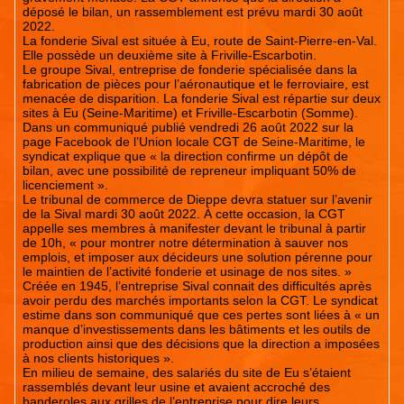
déposé le bilan, un rassemblement est prévu mardi 30 août
2022.
La fonderie Sival est située à Eu, route de Saint-Pierre-en-Val.
Elle possède un deuxième site à Friville-Escarbotin.
Le groupe Sival, entreprise de fonderie spécialisée dans la
fabrication de pièces pour l’aéronautique et le ferroviaire, est
menacée de disparition. La fonderie Sival est répartie sur deux
sites à Eu (Seine-Maritime) et Friville-Escarbotin (Somme).
Dans un communiqué publié vendredi 26 août 2022 sur la
page Facebook de l’Union locale CGT de Seine-Maritime, le
syndicat explique que « la direction confirme un dépôt de
bilan, avec une possibilité de repreneur impliquant 50% de
licenciement ».
Le tribunal de commerce de Dieppe devra statuer sur l’avenir
de la Sival mardi 30 août 2022. À cette occasion, la CGT
appelle ses membres à manifester devant le tribunal à partir
de 10h, « pour montrer notre détermination à sauver nos
emplois, et imposer aux décideurs une solution pérenne pour
le maintien de l’activité fonderie et usinage de nos sites. »
Créée en 1945, l’entreprise Sival connait des difficultés après
avoir perdu des marchés importants selon la CGT. Le syndicat
estime dans son communiqué que ces pertes sont liées à « un
manque d’investissements dans les bâtiments et les outils de
production ainsi que des décisions que la direction a imposées
à nos clients historiques ».
En milieu de semaine, des salariés du site de Eu s’étaient
rassemblés devant leur usine et avaient accroché des
banderoles aux grilles de l’entreprise pour dire leurs