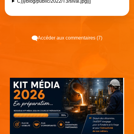
C))|/blog/public/2022/T3/sival.jpg||]
Accéder aux commentaires (7)
Espace pub