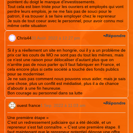
pointent du doigt le manque d’investissements.
Tout cela est bien triste pour les ouvriers et employés qui vont
perdre leurs emplois, je ne me fais pas de souci pour le
patron, il va trouver à se faire employer chez le repreneur
Je suis de tout coeur avec le personnel, pour avoir connu moi
même cette situation
Répondre
Chris44
31 Août. 2022 à 12:27 pm
Si il y a réellement un site en hongrie, oui il y a un problème de
prix car les couts de MO ne sont pas du tout les mêmes, mais
ce n’est une raison pour délocaliser d’autant plus que on
n’arrête pas de nous parler qu’il faut fabriquer en France, et
cela encore plus si cette société a touché des fonds publics
pour se moderniser.
Je ne sais pas comment nous pouvons vous aider, mais je sais
une chose, plus un conflit est médiatisé, plus il a de chance
d’aboutir à une fin heureuse.
Bon courage au personnel dans sa lutte
Répondre
ouest france
1 Sep. 2022 à 11:03 am
Une première étape »
C’est un redressement judiciaire qui a été décidé, et un
repreneur s’est fait connaître. « C’est une première étape. Il
faut maintenant que le repreneur potentiel dépose une offre