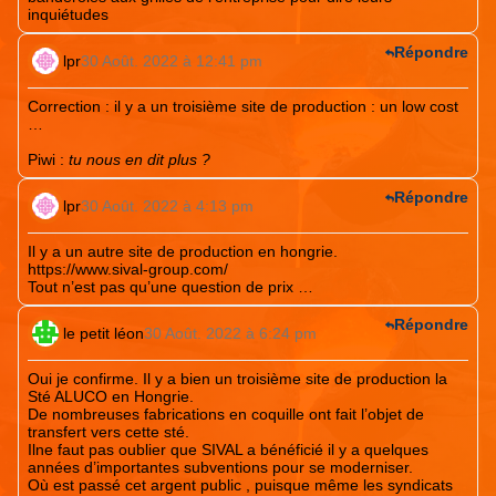
inquiétudes
Répondre
lpr
30 Août. 2022 à 12:41 pm
Correction : il y a un troisième site de production : un low cost
…
Piwi
:
tu nous en dit plus ?
Répondre
lpr
30 Août. 2022 à 4:13 pm
Il y a un autre site de production en hongrie.
https://www.sival-group.com/
Tout n’est pas qu’une question de prix …
Répondre
le petit léon
30 Août. 2022 à 6:24 pm
Oui je confirme. Il y a bien un troisième site de production la
Sté ALUCO en Hongrie.
De nombreuses fabrications en coquille ont fait l’objet de
transfert vers cette sté.
Ilne faut pas oublier que SIVAL a bénéficié il y a quelques
années d’importantes subventions pour se moderniser.
Où est passé cet argent public , puisque même les syndicats