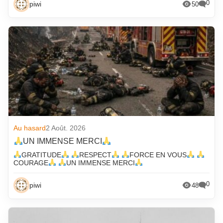
0
piwi
50
Economie
Emploi
Environnement/C02
Evènements
Fonderie amateur
Fonderie d'art
Forge
Formation
Au hasard
2 Août. 2026
fournisseurs partenaires
UN IMMENSE MERCI
IA
GRATITUDE
RESPECT
FORCE EN VOUS
COURAGE
UN IMMENSE MERCI
Les fournisseurs partenaires
0
Non classée
piwi
48
Photos de pièces
Piwi en vadrouille