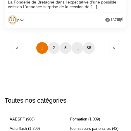
La Fonderie de Bretagne dans l’expectative d’une possible
cession L’annonce surprise de la cession de […]
0
piwi
167
Précédent
2
3
Navigation
36
1
…
Suivant
entre
les
pages
Toutes nos catégories
AAESFF
(908)
Formation
(1 009)
Actu flash
(1 299)
fournisseurs partenaires
(42)