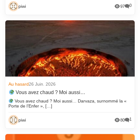
0
piwi
97
Au hasard
26 Juin. 2026
Vous avez chaud ? Moi aussi…
Vous avez chaud ? Moi aussi… Darvaza, surnommé la «
Porte de l’Enfer », […]
1
piwi
80