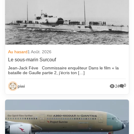
Qui est qui
Réunions
Selon la presse
Technique
Vie des fonderies
Au hasard
1 Août. 2026
Wiki fonderie
Le sous-marin Surcouf
Jean-Jack Fève Commissaire enquêteur Dans le film « la
bataille de Gaulle partie 2, j’écris ton […]
0
piwi
24