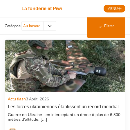
Skip
to
La fonderie et Piwi
MENU
content
Filtrer
Catégorie
Au hasard
Dérnières publications
Derniers Commentaires
AAESFF
Actu flash
Actualité Emploi
Agenda
ATF
Actu flash
3 Août. 2026
Les forces ukrainiennes établissent un record mondial.
Au hasard
Guerre en Ukraine : en interceptant un drone à plus de 6 800
Automobile
mètres d’altitude, […]
Décès