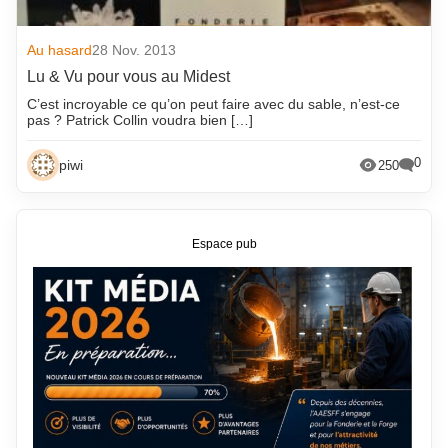
février 2021
mars 2013
Au hasard
28 Nov. 2013
janvier 2021
février 2013
Lu & Vu pour vous au Midest
décembre 2020
janvier 2013
C’est incroyable ce qu’on peut faire avec du sable, n’est-ce
novembre 2020
décembre 2012
pas ? Patrick Collin voudra bien […]
octobre 2020
novembre 2012
0
piwi
250
septembre 2020
octobre 2012
août 2020
septembre 2012
juillet 2020
août 2012
Espace pub
juin 2020
juillet 2012
mai 2020
juin 2012
avril 2020
mai 2012
mars 2020
avril 2012
février 2020
mars 2012
janvier 2020
février 2012