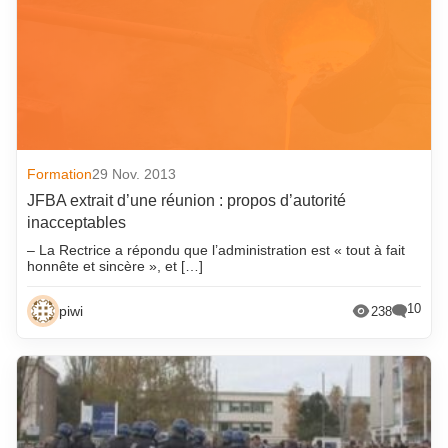
juin 2023
juillet 2015
mai 2023
juin 2015
avril 2023
mai 2015
mars 2023
avril 2015
février 2023
mars 2015
Formation
29 Nov. 2013
janvier 2023
février 2015
JFBA extrait d’une réunion : propos d’autorité
décembre 2022
janvier 2015
inacceptables
novembre 2022
décembre 2014
– La Rectrice a répondu que l’administration est « tout à fait
honnête et sincère », et […]
octobre 2022
novembre 2014
septembre 2022
octobre 2014
10
piwi
238
août 2022
septembre 2014
juillet 2022
août 2014
juin 2022
juillet 2014
mai 2022
juin 2014