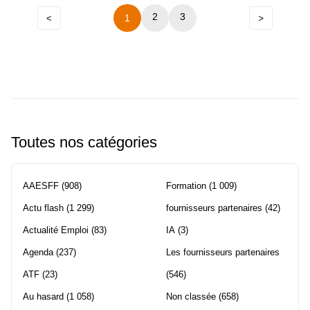
Précédent
2
Navigation
3
1
Suivant
entre
les
pages
Toutes nos catégories
AAESFF
(908)
Formation
(1 009)
Actu flash
(1 299)
fournisseurs partenaires
(42)
Actualité Emploi
(83)
IA
(3)
Agenda
(237)
Les fournisseurs partenaires
ATF
(23)
(546)
Au hasard
(1 058)
Non classée
(658)