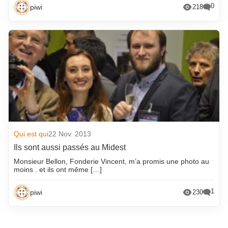
0
piwi
218
Qui est qui
22 Nov. 2013
Ils sont aussi passés au Midest
Monsieur Bellon, Fonderie Vincent, m’a promis une photo au
moins . et ils ont même […]
1
piwi
230