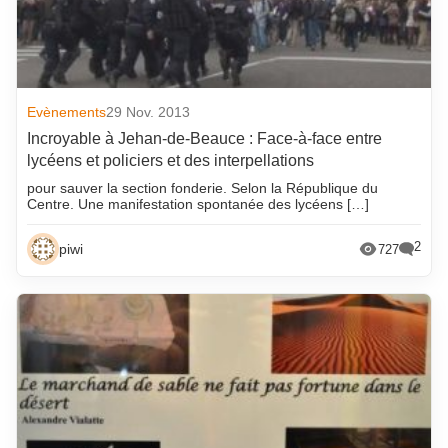
avril 2022
mai 2014
mars 2022
avril 2014
février 2022
mars 2014
Evènements
29 Nov. 2013
janvier 2022
février 2014
Incroyable à Jehan-de-Beauce : Face-à-face entre
décembre 2021
janvier 2014
lycéens et policiers et des interpellations
novembre 2021
décembre 2013
pour sauver la section fonderie. Selon la République du
Centre. Une manifestation spontanée des lycéens […]
octobre 2021
novembre 2013
septembre 2021
octobre 2013
2
piwi
727
août 2021
septembre 2013
juillet 2021
août 2013
juin 2021
juillet 2013
mai 2021
juin 2013
avril 2021
mai 2013
mars 2021
avril 2013