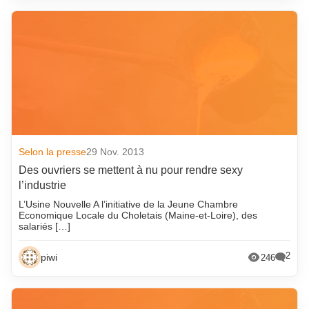
août 2024
septembre 2016
juillet 2024
août 2016
juin 2024
juillet 2016
mai 2024
juin 2016
avril 2024
mai 2016
mars 2024
avril 2016
février 2024
mars 2016
Selon la presse
29 Nov. 2013
janvier 2024
février 2016
Des ouvriers se mettent à nu pour rendre sexy
l’industrie
décembre 2023
janvier 2016
L’Usine Nouvelle A l’initiative de la Jeune Chambre
novembre 2023
décembre 2015
Economique Locale du Choletais (Maine-et-Loire), des
salariés […]
octobre 2023
novembre 2015
2
septembre 2023
octobre 2015
piwi
246
août 2023
septembre 2015
juillet 2023
août 2015