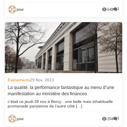
octobre 2025
novembre 2017
1
piwi
548
septembre 2025
octobre 2017
août 2025
septembre 2017
juillet 2025
août 2017
juin 2025
juillet 2017
mai 2025
juin 2017
avril 2025
mai 2017
mars 2025
avril 2017
février 2025
mars 2017
Evènements
29 Nov. 2013
janvier 2025
février 2017
La qualité, la performance fantastique au menu d’une
manifestation au ministère des finances
décembre 2024
janvier 2017
c’était ce jeudi 28 nov à Bercy…une belle mais inhabituelle
novembre 2024
décembre 2016
promenade parisienne de l’autre côté […]
octobre 2024
novembre 2016
1
piwi
204
septembre 2024
octobre 2016