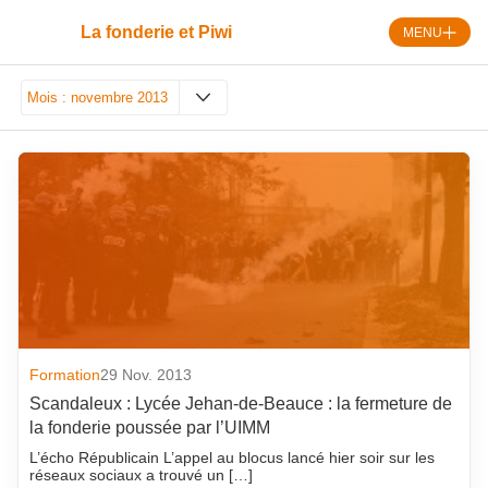
Skip
to
La fonderie et Piwi
MENU
content
Mois :
novembre 2013
août 2026
septembre 2018
juillet 2026
août 2018
juin 2026
juillet 2018
mai 2026
juin 2018
avril 2026
mai 2018
mars 2026
avril 2018
février 2026
mars 2018
Formation
29 Nov. 2013
Scandaleux : Lycée Jehan-de-Beauce : la fermeture de
janvier 2026
février 2018
la fonderie poussée par l’UIMM
décembre 2025
janvier 2018
L’écho Républicain L’appel au blocus lancé hier soir sur les
novembre 2025
décembre 2017
réseaux sociaux a trouvé un […]