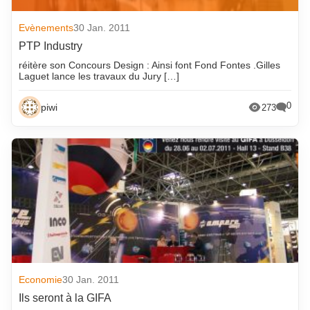
avril 2022
mai 2014
Evènements
30 Jan. 2011
mars 2022
avril 2014
PTP Industry
février 2022
mars 2014
réitère son Concours Design : Ainsi font Fond Fontes .Gilles
Laguet lance les travaux du Jury […]
janvier 2022
février 2014
décembre 2021
janvier 2014
0
piwi
273
novembre 2021
décembre 2013
octobre 2021
novembre 2013
septembre 2021
octobre 2013
août 2021
septembre 2013
juillet 2021
août 2013
juin 2021
juillet 2013
mai 2021
juin 2013
avril 2021
mai 2013
Economie
30 Jan. 2011
Ils seront à la GIFA
mars 2021
avril 2013