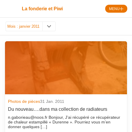
Skip
Panneau de gestion des cookies
to
La fonderie et Piwi
MENU
content
Mois :
janvier 2011
août 2026
septembre 2018
juillet 2026
août 2018
juin 2026
juillet 2018
mai 2026
juin 2018
avril 2026
mai 2018
mars 2026
avril 2018
février 2026
mars 2018
Photos de pièces
31 Jan. 2011
Du nouveau….dans ma collection de radiateurs
janvier 2026
février 2018
n.gaborieau@noos.fr Bonjour, J’ai récupéré ce récupérateur
décembre 2025
janvier 2018
de chaleur estampillé « Durenne ». Pourriez vous m’en
donner quelques […]
novembre 2025
décembre 2017