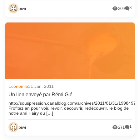
octobre 2025
novembre 2017
3
piwi
309
septembre 2025
octobre 2017
août 2025
septembre 2017
juillet 2025
août 2017
juin 2025
juillet 2017
mai 2025
juin 2017
avril 2025
mai 2017
mars 2025
avril 2017
février 2025
mars 2017
Economie
31 Jan. 2011
Un lien envoyé par Rémi Gié
janvier 2025
février 2017
http://souspression.canalblog.com/archives/2011/01/31/19984979.
décembre 2024
janvier 2017
Profitez en pour voir, revoir, découvrir, redécouvrir, le blog de
notre ami Hairy du […]
novembre 2024
décembre 2016
octobre 2024
novembre 2016
1
piwi
271
septembre 2024
octobre 2016