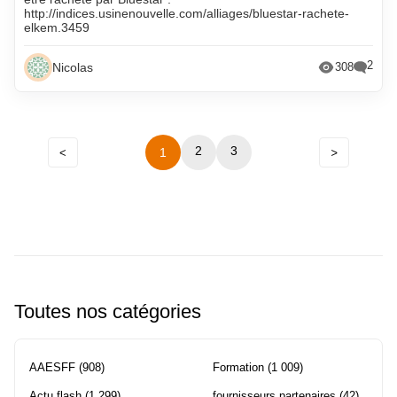
http://indices.usinenouvelle.com/alliages/bluestar-rachete-
elkem.3459
2
Nicolas
308
Précédent
2
Navigation
3
1
Suivant
entre
les
pages
Toutes nos catégories
AAESFF
(908)
Formation
(1 009)
Actu flash
(1 299)
fournisseurs partenaires
(42)