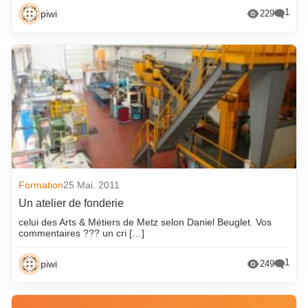
1
piwi
229
Formation
25 Mai. 2011
Un atelier de fonderie
celui des Arts & Métiers de Metz selon Daniel Beuglet. Vos
commentaires ??? un cri […]
1
piwi
249