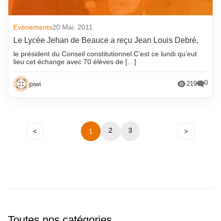
Evènements
20 Mai. 2011
Le Lycée Jehan de Beauce a reçu Jean Louis Debré,
le président du Conseil constitutionnel.C’est ce lundi qu’eut
lieu cet échange avec 70 élèves de […]
0
piwi
219
Précédent
2
Navigation
3
1
Suivant
entre
les
pages
Toutes nos catégories