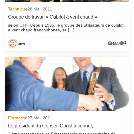
avril 2022
mai 2014
Technique
28 Mai. 2011
mars 2022
avril 2014
Groupe de travail « Cubilot à vent chaud »
février 2022
mars 2014
selon CTIF Depuis 1995, le groupe des utilisateurs de cubilot
à vent chaud francophones, se […]
janvier 2022
février 2014
3
piwi
599
décembre 2021
janvier 2014
novembre 2021
décembre 2013
octobre 2021
novembre 2013
septembre 2021
octobre 2013
août 2021
septembre 2013
juillet 2021
août 2013
juin 2021
juillet 2013
mai 2021
juin 2013
Formation
27 Mai. 2011
avril 2021
mai 2013
Le président du Conseil Constitutionnel,
mars 2021
avril 2013