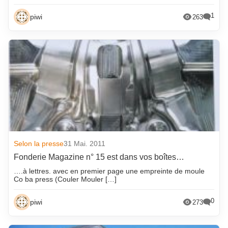
octobre 2025
novembre 2017
1
piwi
263
septembre 2025
octobre 2017
août 2025
septembre 2017
juillet 2025
août 2017
juin 2025
juillet 2017
mai 2025
juin 2017
avril 2025
mai 2017
mars 2025
avril 2017
février 2025
mars 2017
Selon la presse
31 Mai. 2011
janvier 2025
février 2017
Fonderie Magazine n° 15 est dans vos boîtes…
….à lettres. avec en premier page une empreinte de moule
décembre 2024
janvier 2017
Co ba press (Couler Mouler […]
novembre 2024
décembre 2016
0
piwi
273
octobre 2024
novembre 2016
septembre 2024
octobre 2016