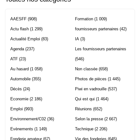
AAESFF
(908)
Formation
(1 009)
Actu flash
(1 299)
fournisseurs partenaires
(42)
Actualité Emploi
(83)
IA
(3)
Agenda
(237)
Les fournisseurs partenaires
ATF
(23)
(546)
Au hasard
(1 058)
Non classée
(658)
Automobile
(355)
Photos de pièces
(1 445)
Décès
(24)
Piwi en vadrouille
(537)
Economie
(2 186)
Qui est qui
(1 464)
Emploi
(993)
Réunions
(652)
Environnement/C02
(36)
Selon la presse
(2 667)
Evènements
(1 149)
Technique
(2 206)
Fonderie amateur
(67)
Vie des fonderies
(645)