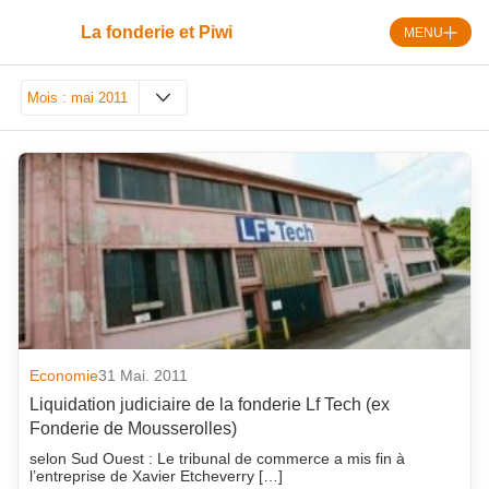
Skip
to
La fonderie et Piwi
MENU
content
Mois :
mai 2011
août 2026
septembre 2018
juillet 2026
août 2018
juin 2026
juillet 2018
mai 2026
juin 2018
avril 2026
mai 2018
mars 2026
avril 2018
février 2026
mars 2018
Economie
31 Mai. 2011
Liquidation judiciaire de la fonderie Lf Tech (ex
janvier 2026
février 2018
Fonderie de Mousserolles)
décembre 2025
janvier 2018
selon Sud Ouest : Le tribunal de commerce a mis fin à
novembre 2025
décembre 2017
l’entreprise de Xavier Etcheverry […]