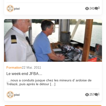
0
piwi
241
Formation
22 Mai. 2011
Le week-end JFBA…
….nous a conduits jusque chez les mineurs d’ ardoise de
Trélazé, puis après le détour […]
1
piwi
257