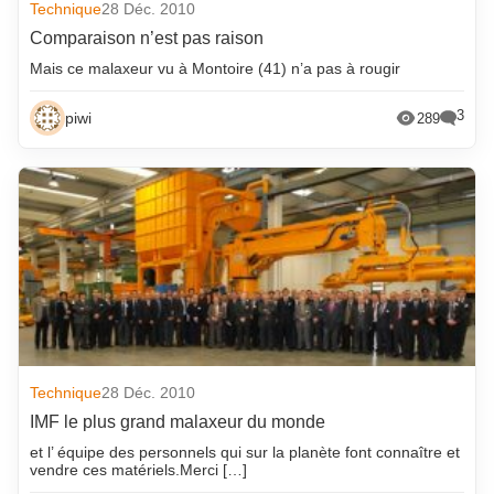
Technique
28 Déc. 2010
avril 2022
mai 2014
Comparaison n’est pas raison
mars 2022
avril 2014
Mais ce malaxeur vu à Montoire (41) n’a pas à rougir
février 2022
mars 2014
3
piwi
289
janvier 2022
février 2014
décembre 2021
janvier 2014
novembre 2021
décembre 2013
octobre 2021
novembre 2013
septembre 2021
octobre 2013
août 2021
septembre 2013
juillet 2021
août 2013
juin 2021
juillet 2013
Technique
28 Déc. 2010
mai 2021
juin 2013
IMF le plus grand malaxeur du monde
avril 2021
mai 2013
et l’ équipe des personnels qui sur la planète font connaître et
vendre ces matériels.Merci […]
mars 2021
avril 2013