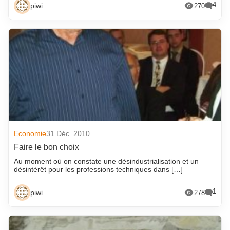
4
piwi
270
octobre 2025
novembre 2017
septembre 2025
octobre 2017
août 2025
septembre 2017
juillet 2025
août 2017
juin 2025
juillet 2017
mai 2025
juin 2017
avril 2025
mai 2017
mars 2025
avril 2017
Economie
31 Déc. 2010
février 2025
mars 2017
Faire le bon choix
janvier 2025
février 2017
Au moment où on constate une désindustrialisation et un
désintérêt pour les professions techniques dans […]
décembre 2024
janvier 2017
novembre 2024
décembre 2016
1
piwi
278
octobre 2024
novembre 2016
septembre 2024
octobre 2016