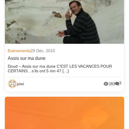
août 2024
septembre 2016
juillet 2024
août 2016
juin 2024
juillet 2016
mai 2024
juin 2016
avril 2024
mai 2016
Evènements
29 Déc. 2010
mars 2024
avril 2016
Assis sur ma dune
février 2024
mars 2016
Doud – Assis sur ma dune C’EST LES VACANCES POUR
janvier 2024
février 2016
CERTAINS…s’ils ont 5 mn 47 […]
décembre 2023
janvier 2016
3
piwi
283
novembre 2023
décembre 2015
octobre 2023
novembre 2015
septembre 2023
octobre 2015
août 2023
septembre 2015
juillet 2023
août 2015