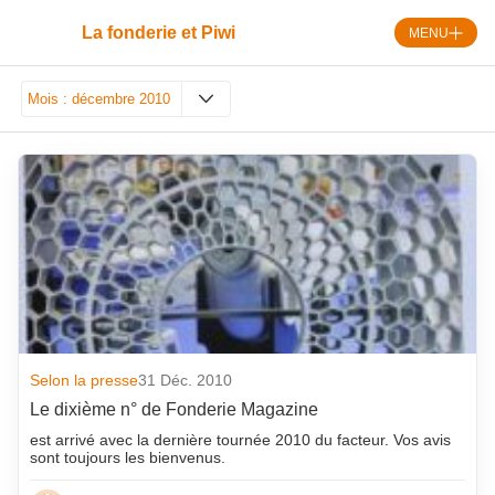
Skip
to
La fonderie et Piwi
MENU
content
Mois :
décembre 2010
août 2026
septembre 2018
juillet 2026
août 2018
juin 2026
juillet 2018
mai 2026
juin 2018
avril 2026
mai 2018
mars 2026
avril 2018
février 2026
mars 2018
Selon la presse
31 Déc. 2010
Le dixième n° de Fonderie Magazine
janvier 2026
février 2018
est arrivé avec la dernière tournée 2010 du facteur. Vos avis
décembre 2025
janvier 2018
sont toujours les bienvenus.
novembre 2025
décembre 2017