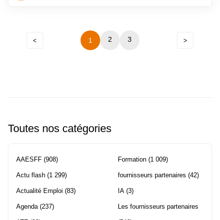
Précédent
2
Navigation
3
1
Suivant
entre
les
pages
Toutes nos catégories
AAESFF
(908)
Formation
(1 009)
Actu flash
(1 299)
fournisseurs partenaires
(42)
Actualité Emploi
(83)
IA
(3)
Agenda
(237)
Les fournisseurs partenaires