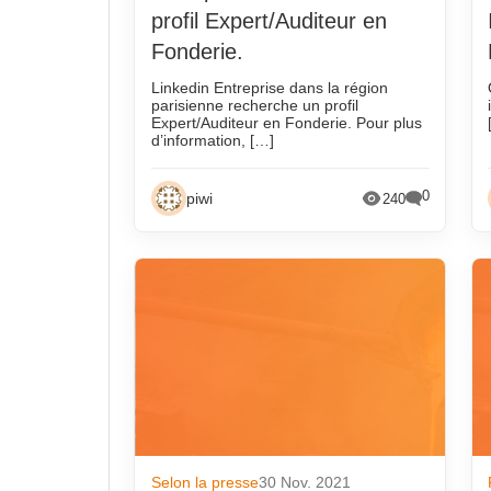
décembre 2025
décembre 20
profil Expert/Auditeur en
novembre 2025
novembre 20
Fonderie.
octobre 2025
octobre 2021
Linkedin Entreprise dans la région
parisienne recherche un profil
septembre 2025
septembre 20
Expert/Auditeur en Fonderie. Pour plus
d’information, […]
août 2025
août 2021
juillet 2025
juillet 2021
0
piwi
240
juin 2025
juin 2021
mai 2025
mai 2021
avril 2025
avril 2021
mars 2025
mars 2021
février 2025
février 2021
janvier 2025
janvier 2021
décembre 2024
décembre 20
novembre 2024
novembre 20
Selon la presse
30 Nov. 2021