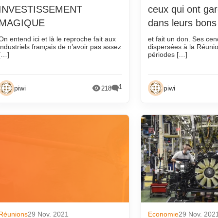
21
décembre 2017
décembre 2013
INVESTISSEMENT
ceux qui ont gar
21
novembre 2017
novembre 2013
MAGIQUE
dans leurs bons
octobre 2017
octobre 2013
On entend ici et là le reproche fait aux
et fait un don. Ses cen
industriels français de n’avoir pas assez
dispersées à la Réunio
21
septembre 2017
septembre 2013
[…]
périodes […]
août 2017
août 2013
juillet 2017
juillet 2013
1
piwi
piwi
218
juin 2017
juin 2013
mai 2017
mai 2013
avril 2017
avril 2013
mars 2017
mars 2013
février 2017
février 2013
janvier 2017
janvier 2013
20
décembre 2016
décembre 2012
20
novembre 2016
novembre 2012
Réunions
29 Nov. 2021
Economie
29 Nov. 202