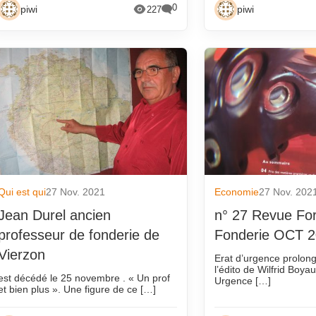
0
piwi
piwi
227
Qui est qui
27 Nov. 2021
Economie
27 Nov. 202
Jean Durel ancien
n° 27 Revue Fo
professeur de fonderie de
Fonderie OCT 
Vierzon
Erat d’urgence prolong
l’édito de Wilfrid Boya
est décédé le 25 novembre . « Un prof
Urgence […]
et bien plus ». Une figure de ce […]