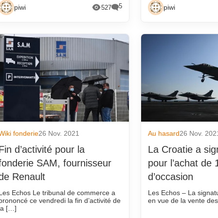
5
piwi
piwi
527
Wiki fonderie
26 Nov. 2021
Au hasard
26 Nov. 202
Fin d’activité pour la
La Croatie a sig
fonderie SAM, fournisseur
pour l’achat de 
de Renault
d’occasion
Les Echos Le tribunal de commerce a
Les Echos – La signatu
prononcé ce vendredi la fin d’activité de
en vue de la vente des
la […]