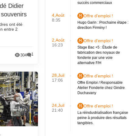
succès commerciaux
dé Didier
 souvenirs
4,Août
Offre d'emploi !
8:35
Hugo Garin : Prochaine étape :
dres ont été
direction Firminy !
n entre 2
2,Août
Offre d'emploi !
16:23
Stage Bac +5 : Étude de
fabrication des noyaux de
1
304
fonderie par une voie
alternative F/H
28,Juil
Offre d'emploi !
17:06
Offre Emploi / Responsable
Atelier Fonderie chez Gindre
Duchavany
24,Juil
Offre d'emploi !
21:40
La réindustrialisation française
peine à produire des résultats
tangibles.
1