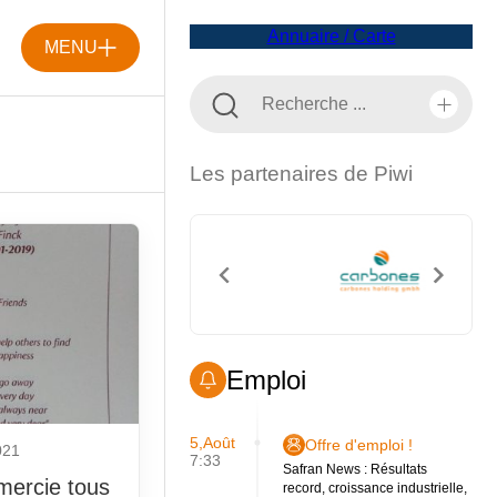
Annuaire / Carte
MENU
Les partenaires de Piwi
Emploi
5,Août
Offre d'emploi !
021
7:33
Safran News : Résultats
mercie tous
record, croissance industrielle,