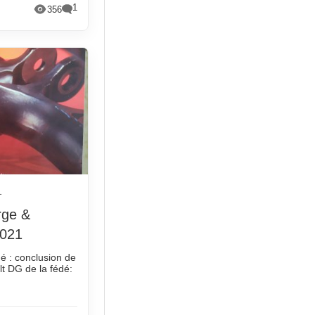
1
356
1
rge &
2021
é : conclusion de
ult DG de la fédé: