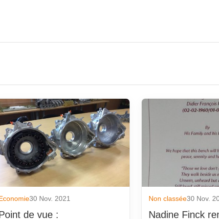
août 2018
août 2014
juillet 2018
juillet 2014
juin 2018
juin 2014
mai 2018
mai 2014
avril 2018
avril 2014
mars 2018
mars 2014
février 2018
février 2014
Economie
30 Nov. 2021
Non classée
30 Nov. 2
janvier 2018
janvier 2014
Point de vue :
Nadine Finck re