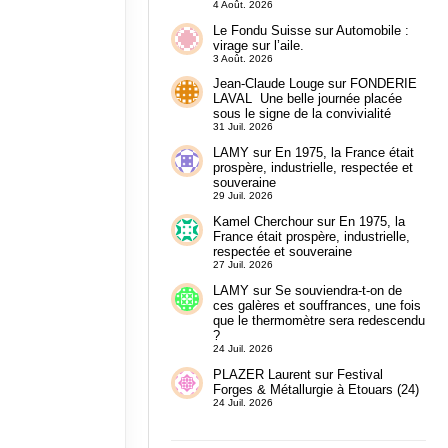
4 Août. 2026
Le Fondu Suisse
sur
Automobile :
virage sur l’aile.
3 Août. 2026
Jean-Claude Louge
sur
FONDERIE
LAVAL Une belle journée placée
sous le signe de la convivialité
31 Juil. 2026
LAMY
sur
En 1975, la France était
prospère, industrielle, respectée et
souveraine
29 Juil. 2026
Kamel Cherchour
sur
En 1975, la
France était prospère, industrielle,
respectée et souveraine
27 Juil. 2026
LAMY
sur
Se souviendra-t-on de
ces galères et souffrances, une fois
que le thermomètre sera redescendu
?
24 Juil. 2026
PLAZER Laurent
sur
Festival
Forges & Métallurgie à Etouars (24)
24 Juil. 2026