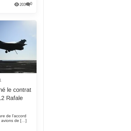
0
203
1
né le contrat
12 Rafale
re de l’accord
 avions de […]