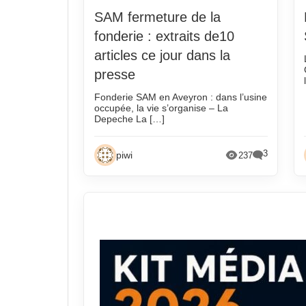
octobre 2024
octobre 2020
SAM fermeture de la
septembre 2024
septembre 20
fonderie : extraits de10
août 2024
août 2020
articles ce jour dans la
juillet 2024
juillet 2020
presse
juin 2024
juin 2020
Fonderie SAM en Aveyron : dans l’usine
occupée, la vie s’organise – La
mai 2024
mai 2020
Depeche La […]
avril 2024
avril 2020
3
mars 2024
mars 2020
piwi
237
février 2024
février 2020
janvier 2024
janvier 2020
décembre 2023
décembre 20
novembre 2023
novembre 20
octobre 2023
octobre 2019
septembre 2023
septembre 20