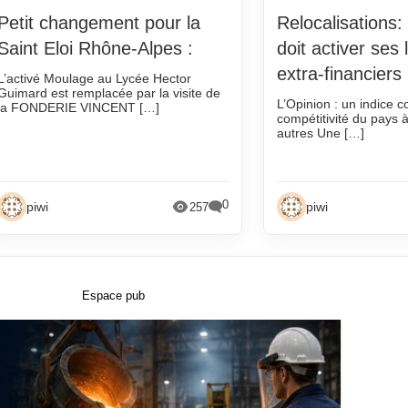
octobre 2016
octobre 2012
Petit changement pour la
Relocalisations:
20
septembre 2016
septembre 2012
Saint Eloi Rhône-Alpes :
doit activer ses 
août 2016
août 2012
extra-financiers
L’activé Moulage au Lycée Hector
juillet 2016
juillet 2012
Guimard est remplacée par la visite de
L’Opinion : un indice 
la FONDERIE VINCENT […]
juin 2016
juin 2012
compétitivité du pays à
autres Une […]
mai 2016
mai 2012
avril 2016
avril 2012
0
mars 2016
mars 2012
piwi
piwi
257
février 2016
février 2012
janvier 2016
janvier 2012
19
décembre 2015
décembre 2011
Espace pub
19
novembre 2015
novembre 2011
octobre 2015
octobre 2011
19
septembre 2015
septembre 2011