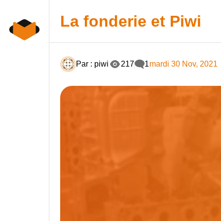
Skip
to
La fonderie et Piwi
content
Par : piwi
217
1
mardi 30 Nov, 2021