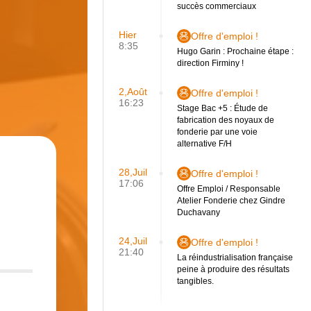
succès commerciaux
Hier
Offre d'emploi !
8:35
Hugo Garin : Prochaine étape :
direction Firminy !
2,Août
Offre d'emploi !
16:23
Stage Bac +5 : Étude de
fabrication des noyaux de
fonderie par une voie
alternative F/H
28,Juil
Offre d'emploi !
17:06
Offre Emploi / Responsable
Atelier Fonderie chez Gindre
Duchavany
24,Juil
Offre d'emploi !
21:40
La réindustrialisation française
peine à produire des résultats
tangibles.