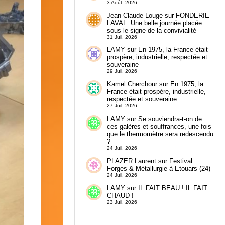
3 Août. 2026
Jean-Claude Louge
sur
FONDERIE
LAVAL Une belle journée placée
sous le signe de la convivialité
31 Juil. 2026
LAMY
sur
En 1975, la France était
prospère, industrielle, respectée et
souveraine
29 Juil. 2026
Kamel Cherchour
sur
En 1975, la
France était prospère, industrielle,
respectée et souveraine
27 Juil. 2026
LAMY
sur
Se souviendra-t-on de
ces galères et souffrances, une fois
que le thermomètre sera redescendu
?
24 Juil. 2026
PLAZER Laurent
sur
Festival
Forges & Métallurgie à Etouars (24)
24 Juil. 2026
LAMY
sur
IL FAIT BEAU ! IL FAIT
CHAUD !
23 Juil. 2026