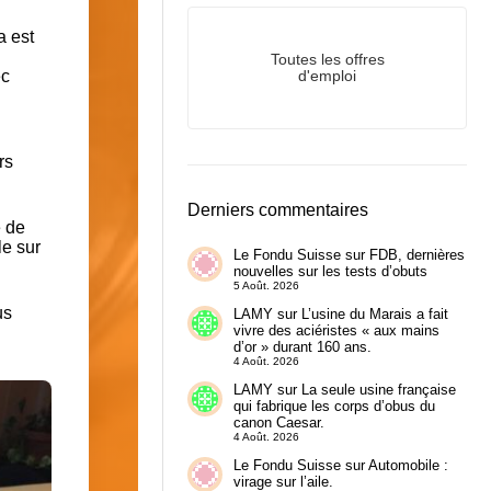
a est
Toutes les offres
ec
d'emploi
rs
Derniers commentaires
e de
le sur
Le Fondu Suisse
sur
FDB, dernières
nouvelles sur les tests d’obuts
5 Août. 2026
us
LAMY
sur
L’usine du Marais a fait
vivre des aciéristes « aux mains
d’or » durant 160 ans.
4 Août. 2026
LAMY
sur
La seule usine française
qui fabrique les corps d’obus du
canon Caesar.
4 Août. 2026
Le Fondu Suisse
sur
Automobile :
virage sur l’aile.