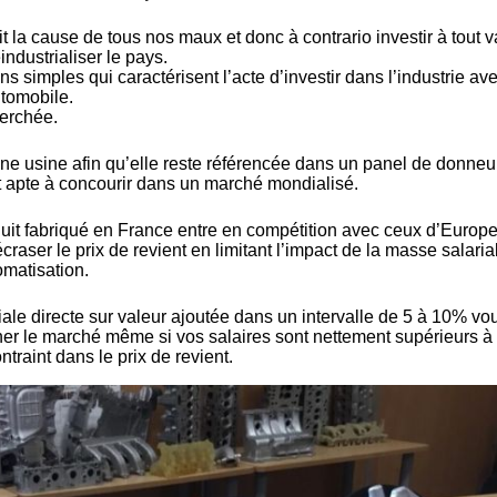
la cause de tous nos maux et donc à contrario investir à tout v
ndustrialiser le pays.
s simples qui caractérisent l’acte d’investir dans l’industrie av
utomobile.
herchée.
’une usine afin qu’elle reste référencée dans un panel de donneu
st apte à concourir dans un marché mondialisé.
duit fabriqué en France entre en compétition avec ceux d’Europ
écraser le prix de revient en limitant l’impact de la masse salaria
omatisation.
iale directe sur valeur ajoutée dans un intervalle de 5 à 10% vo
r le marché même si vos salaires sont nettement supérieurs à
traint dans le prix de revient.