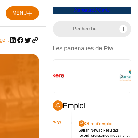
Annuaire / Carte
MENU
ger :
Les partenaires de Piwi
Emploi
7:33
Offre d'emploi !
Safran News : Résultats
record, croissance industrielle,