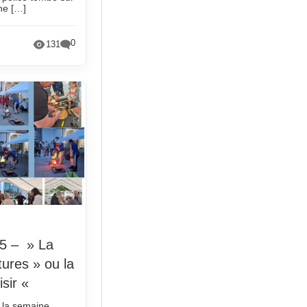
ne […]
0
131
5 – » La
tures » ou la
isir «
s la semaine