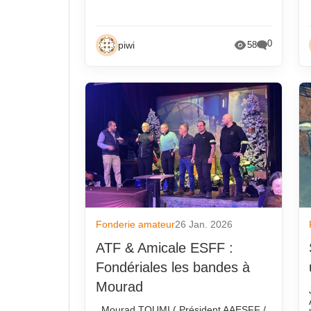
0
piwi
58
Fonderie amateur
26 Jan. 2026
ATF & Amicale ESFF :
Fondériales les bandes à
Mourad
Mourad TOUMI ( Président AAESFF /