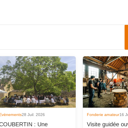
 d'art
on
seurs partenaires
rnisseurs partenaires
assée
Evènements
28 Juil. 2026
Fonderie amateur
16 J
de pièces
COUBERTIN : Une
Visite guidée ou