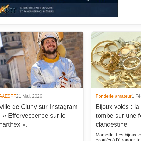
AAESFF
21 Mai. 2026
Fonderie amateur
1 Fé
Ville de Cluny sur Instagram
Bijoux volés : la
: « Effervescence sur le
tombe sur une f
narthex ».
clandestine
Marseille. Les bijoux v
écoulés à l’étranger, l