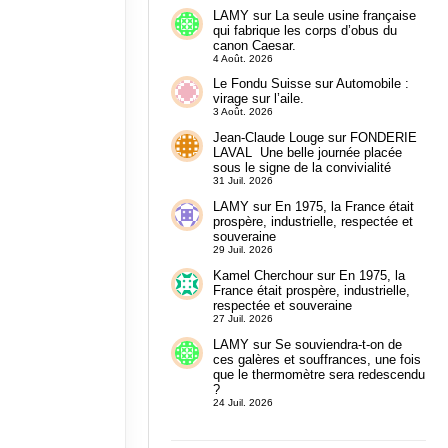
LAMY
sur
La seule usine française
qui fabrique les corps d’obus du
canon Caesar.
4 Août. 2026
Le Fondu Suisse
sur
Automobile :
virage sur l’aile.
3 Août. 2026
Jean-Claude Louge
sur
FONDERIE
LAVAL Une belle journée placée
sous le signe de la convivialité
31 Juil. 2026
LAMY
sur
En 1975, la France était
prospère, industrielle, respectée et
souveraine
29 Juil. 2026
Kamel Cherchour
sur
En 1975, la
France était prospère, industrielle,
respectée et souveraine
27 Juil. 2026
LAMY
sur
Se souviendra-t-on de
ces galères et souffrances, une fois
que le thermomètre sera redescendu
?
24 Juil. 2026