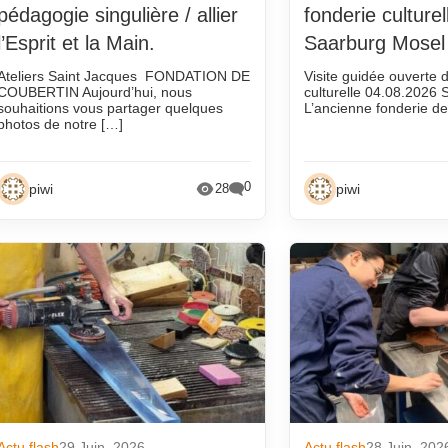
 vadrouille
pédagogie singulière / allier
fonderie culturel
qui
l’Esprit et la Main.
Saarburg Mosel
ns
Ateliers Saint Jacques FONDATION DE
Visite guidée ouverte d
COUBERTIN Aujourd’hui, nous
culturelle 04.08.2026 
a presse
souhaitions vous partager quelques
L’ancienne fonderie de
photos de notre […]
que
 fonderies
0
piwi
piwi
28
nderie
Actu flash
29 Juin. 2026
Actu flash
28 Juin. 202