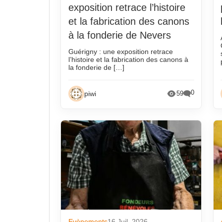
Automobile
Piwi en
exposition retrace l’histoire
Décès
Qui est 
et la fabrication des canons
Economie
Réunio
à la fonderie de Nevers
Emploi
Selon l
Guérigny : une exposition retrace
l’histoire et la fabrication des canons à
Environnement/C02
Techni
la fonderie de […]
Evènements
Vie des
0
piwi
59
Fonderie amateur
Wiki fo
Evènements
16 Juil. 2026