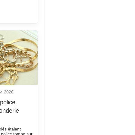
v. 2026
 police
onderie
olés étaient
a police tombe sur