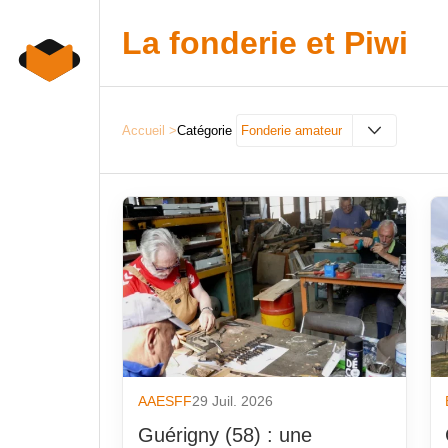
Skip
to
La fonderie et Piwi
content
Accueil
>
Catégorie
Fonderie amateur
Dérnières publications
Fonderie
Derniers Commentaires
Forge
AAESFF
Formati
Actu flash
fournis
Actualité Emploi
IA
Agenda
Les fou
ATF
Non cl
AAESFF
29 Juil. 2026
Au hasard
Photos 
Guérigny (58) : une