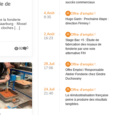
succès commerciaux
le de
4,Août
Offre d'emploi !
8:35
Hugo Garin : Prochaine étape :
e la fonderie
Saarburg · Mosel
direction Firminy !
 cloches […]
2,Août
Offre d'emploi !
16:23
Stage Bac +5 : Étude de
fabrication des noyaux de
0
92
fonderie par une voie
alternative F/H
28,Juil
Offre d'emploi !
17:06
Offre Emploi / Responsable
Atelier Fonderie chez Gindre
Duchavany
24,Juil
Offre d'emploi !
21:40
La réindustrialisation française
peine à produire des résultats
tangibles.
6