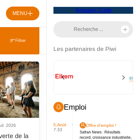
Annuaire / Carte
MENU
Filtrer
Les partenaires de Piwi
Emploi
5,Août
uil. 2026
Offre d'emploi !
7:33
Safran News : Résultats
verte de la
record, croissance industrielle,