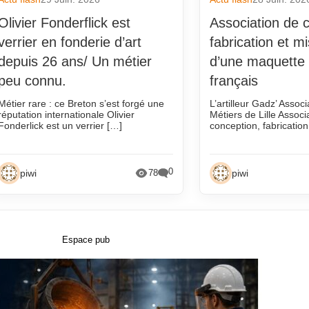
Olivier Fonderflick est
Association de 
verrier en fonderie d’art
fabrication et m
depuis 26 ans/ Un métier
d’une maquette
peu connu.
français
Métier rare : ce Breton s’est forgé une
L’artilleur Gadz’ Associ
réputation internationale Olivier
Métiers de Lille Associ
Fonderlick est un verrier […]
conception, fabricatio
0
piwi
piwi
78
Espace pub