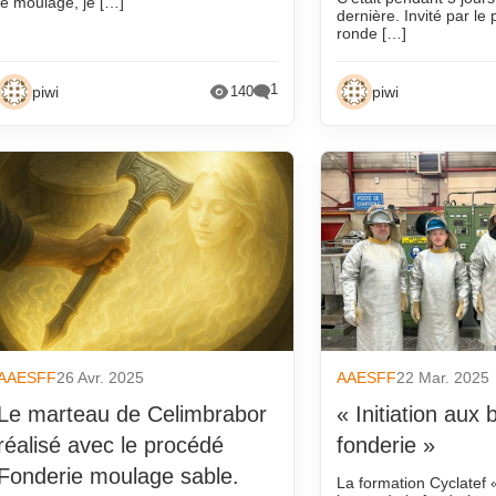
le moulage, je […]
dernière. Invité par le
ronde […]
1
piwi
piwi
140
AAESFF
26 Avr. 2025
AAESFF
22 Mar. 2025
Le marteau de Celimbrabor
« Initiation aux
réalisé avec le procédé
fonderie »
Fonderie moulage sable.
La formation Cyclatef «