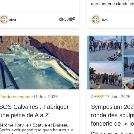
une fonderie clandesti
0
piwi
piwi
53
Fonderie amateur
11 Jan. 2026
AAESFF
7 Juin. 2025
SOS Calvaires : Fabriquer
Symposium 202
une pièce de A à Z.
ronde des sculp
fonderie de » lo
Jérôme Horville • Spatule et Blaireau
Après avoir passé quelques heures sur
C’était pendant 5 jour