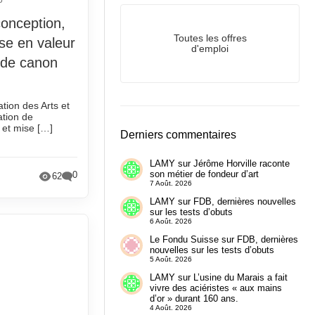
conception,
Toutes les offres
ise en valeur
d'emploi
 de canon
ation des Arts et
ation de
n et mise […]
Derniers commentaires
LAMY
sur
Jérôme Horville raconte
son métier de fondeur d’art
0
62
7 Août. 2026
LAMY
sur
FDB, dernières nouvelles
sur les tests d’obuts
6 Août. 2026
Le Fondu Suisse
sur
FDB, dernières
nouvelles sur les tests d’obuts
5 Août. 2026
LAMY
sur
L’usine du Marais a fait
vivre des aciéristes « aux mains
d’or » durant 160 ans.
4 Août. 2026