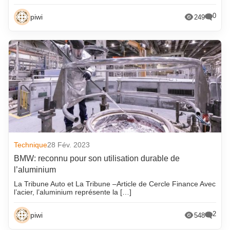
octobre 2025
novembre 2017
0
piwi
249
septembre 2025
octobre 2017
août 2025
septembre 2017
juillet 2025
août 2017
juin 2025
juillet 2017
mai 2025
juin 2017
avril 2025
mai 2017
mars 2025
avril 2017
février 2025
mars 2017
Technique
28 Fév. 2023
janvier 2025
février 2017
BMW: reconnu pour son utilisation durable de
l’aluminium
décembre 2024
janvier 2017
La Tribune Auto et La Tribune –Article de Cercle Finance Avec
novembre 2024
décembre 2016
l’acier, l’aluminium représente la […]
octobre 2024
novembre 2016
2
piwi
548
septembre 2024
octobre 2016