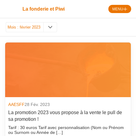
Skip
to
La fonderie et Piwi
MENU
content
Mois :
février 2023
août 2026
septembre 2018
juillet 2026
août 2018
juin 2026
juillet 2018
mai 2026
juin 2018
avril 2026
mai 2018
mars 2026
avril 2018
février 2026
mars 2018
AAESFF
28 Fév. 2023
La promotion 2023 vous propose à la vente le pull de
janvier 2026
février 2018
sa promotion !
décembre 2025
janvier 2018
Tarif : 30 euros Tarif avec personnalisation (Nom ou Prénom
novembre 2025
décembre 2017
ou Surnom ou Année de […]