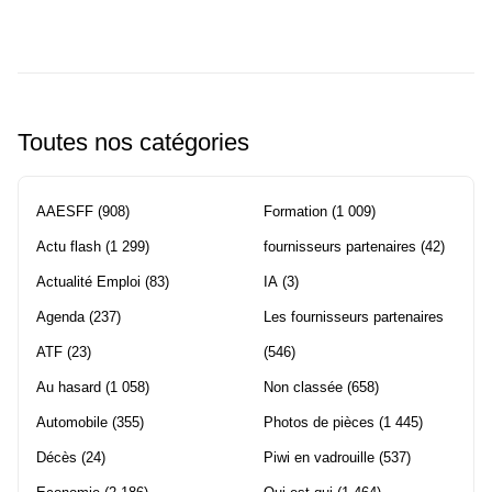
les
pages
Toutes nos catégories
AAESFF
(908)
Formation
(1 009)
Actu flash
(1 299)
fournisseurs partenaires
(42)
Actualité Emploi
(83)
IA
(3)
Agenda
(237)
Les fournisseurs partenaires
ATF
(23)
(546)
Au hasard
(1 058)
Non classée
(658)
Automobile
(355)
Photos de pièces
(1 445)
Décès
(24)
Piwi en vadrouille
(537)