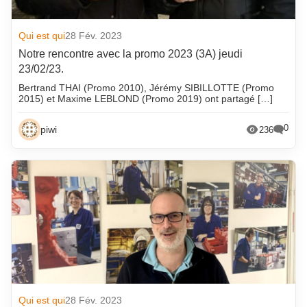
avril 2022
mai 2014
mars 2022
avril 2014
Qui est qui
28 Fév. 2023
Notre rencontre avec la promo 2023 (3A) jeudi
février 2022
mars 2014
23/02/23.
janvier 2022
février 2014
Bertrand THAI (Promo 2010), Jérémy SIBILLOTTE (Promo
2015) et Maxime LEBLOND (Promo 2019) ont partagé […]
décembre 2021
janvier 2014
novembre 2021
décembre 2013
0
piwi
236
octobre 2021
novembre 2013
septembre 2021
octobre 2013
août 2021
septembre 2013
juillet 2021
août 2013
juin 2021
juillet 2013
mai 2021
juin 2013
avril 2021
mai 2013
mars 2021
avril 2013
Qui est qui
28 Fév. 2023