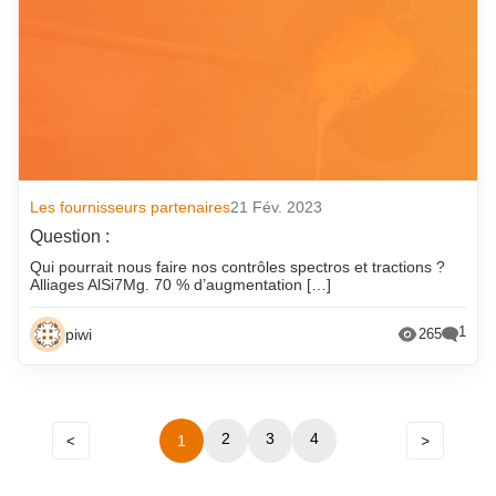
Les fournisseurs partenaires
21 Fév. 2023
Question :
Qui pourrait nous faire nos contrôles spectros et tractions ?
Alliages AlSi7Mg. 70 % d’augmentation […]
1
piwi
265
Précédent
2
Navigation
3
4
1
Suivant
entre