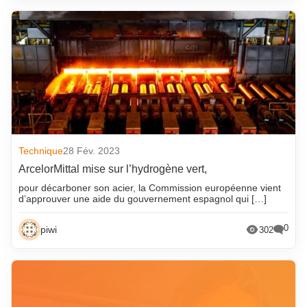
août 2024
septembre 2016
juillet 2024
août 2016
juin 2024
juillet 2016
mai 2024
juin 2016
avril 2024
mai 2016
mars 2024
avril 2016
février 2024
mars 2016
Technique
28 Fév. 2023
janvier 2024
février 2016
ArcelorMittal mise sur l’hydrogène vert,
pour décarboner son acier, la Commission européenne vient
décembre 2023
janvier 2016
d’approuver une aide du gouvernement espagnol qui […]
novembre 2023
décembre 2015
0
piwi
302
octobre 2023
novembre 2015
septembre 2023
octobre 2015
août 2023
septembre 2015
juillet 2023
août 2015