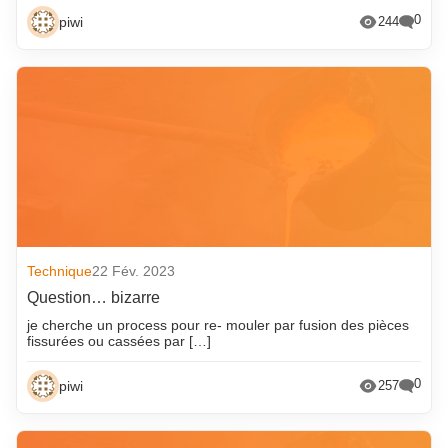
0
piwi
244
Technique
22 Fév. 2023
Question… bizarre
je cherche un process pour re- mouler par fusion des pièces
fissurées ou cassées par […]
0
piwi
257