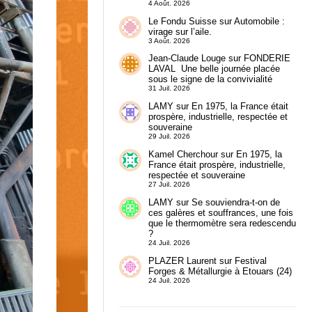
4 Août. 2026
Le Fondu Suisse
sur
Automobile :
virage sur l’aile.
3 Août. 2026
Jean-Claude Louge
sur
FONDERIE
LAVAL Une belle journée placée
sous le signe de la convivialité
31 Juil. 2026
LAMY
sur
En 1975, la France était
prospère, industrielle, respectée et
souveraine
29 Juil. 2026
Kamel Cherchour
sur
En 1975, la
France était prospère, industrielle,
respectée et souveraine
27 Juil. 2026
LAMY
sur
Se souviendra-t-on de
ces galères et souffrances, une fois
que le thermomètre sera redescendu
?
24 Juil. 2026
PLAZER Laurent
sur
Festival
Forges & Métallurgie à Etouars (24)
24 Juil. 2026