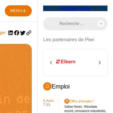
Annuaire / Carte
MENU
ger :
Les partenaires de Piwi
Emploi
5,Août
Offre d'emploi !
7:33
Safran News : Résultats
record, croissance industrielle,