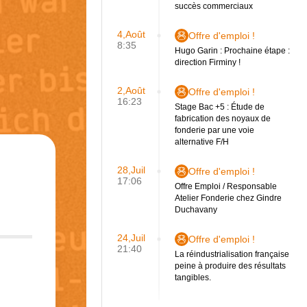
succès commerciaux
4,Août
Offre d'emploi !
8:35
Hugo Garin : Prochaine étape :
direction Firminy !
2,Août
Offre d'emploi !
16:23
Stage Bac +5 : Étude de
fabrication des noyaux de
fonderie par une voie
alternative F/H
28,Juil
Offre d'emploi !
17:06
.
Offre Emploi / Responsable
Atelier Fonderie chez Gindre
Duchavany
24,Juil
Offre d'emploi !
21:40
La réindustrialisation française
peine à produire des résultats
tangibles.