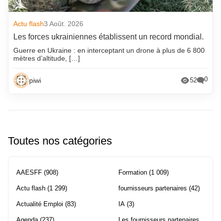
Actu flash
3 Août. 2026
Les forces ukrainiennes établissent un record mondial.
Guerre en Ukraine : en interceptant un drone à plus de 6 800
mètres d’altitude, […]
0
piwi
52
Toutes nos catégories
AAESFF
(908)
Formation
(1 009)
Actu flash
(1 299)
fournisseurs partenaires
(42)
Actualité Emploi
(83)
IA
(3)
Agenda
(237)
Les fournisseurs partenaires