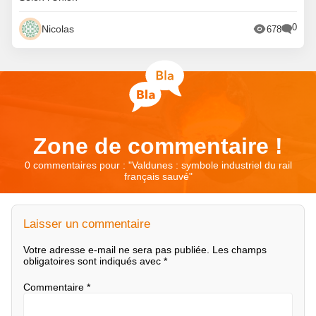
0
Nicolas
678
Zone de commentaire !
0 commentaires pour : "
Valdunes : symbole industriel du rail
français sauvé
"
Laisser un commentaire
Votre adresse e-mail ne sera pas publiée.
Les champs
obligatoires sont indiqués avec
*
Commentaire
*