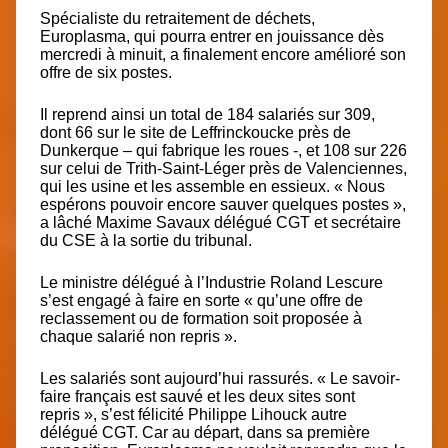
Spécialiste du retraitement de déchets,
Europlasma, qui pourra entrer en jouissance dès
mercredi à minuit, a finalement encore amélioré son
offre de six postes.
Il reprend ainsi un total de 1
84 salariés sur 309,
dont 66 sur le site de Leffrinckoucke près de
Dunkerque – qui fabrique les roues -, et 108 sur 226
sur celui de Trith-Saint-Léger près de Valenciennes,
qui les usine et les assemble en essieux.
« Nous
espérons pouvoir encore sauver quelques postes »,
a lâché Maxime Savaux délégué CGT et secrétaire
du CSE à la sortie du tribunal.
Le ministre délégué à l’Industrie Roland Lescure
s’est engagé à faire en sorte « qu’une offre de
reclassement ou de formation soit proposée à
chaque salarié non repris ».
Les salariés sont aujourd’hui rassurés. « Le savoir-
faire français est sauvé et les deux sites sont
repris », s’est félicité Philippe Lihouck autre
délégué CGT. Car au départ, dans sa première