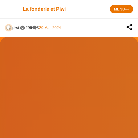
Skip
to
La fonderie et Piwi
MENU
content
piwi
296
3
20 Mar, 2024