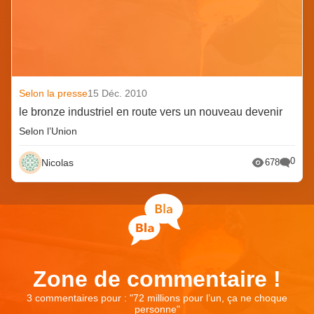
Selon la presse
15 Déc. 2010
le bronze industriel en route vers un nouveau devenir
Selon l’Union
0
Nicolas
678
Zone de commentaire !
3 commentaires pour : "
72 millions pour l’un, ça ne choque
personne
"