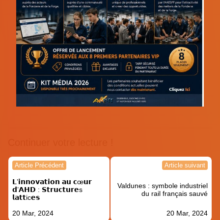
Continuer votre lecture !
Navigation
Article Précédent
Article suivant
de
𝗟’𝗶𝗻𝗻𝗼𝘃𝗮𝘁𝗶𝗼𝗻 𝗮𝘂 𝗰œ𝘂𝗿
l’article
Valdunes : symbole industriel
𝗱’𝗔𝗛𝗗 : 𝗦𝘁𝗿𝘂𝗰𝘁𝘂𝗿𝗲s
du rail français sauvé
𝗹𝗮𝘁𝘁ic𝗲𝘀
20 Mar, 2024
20 Mar, 2024