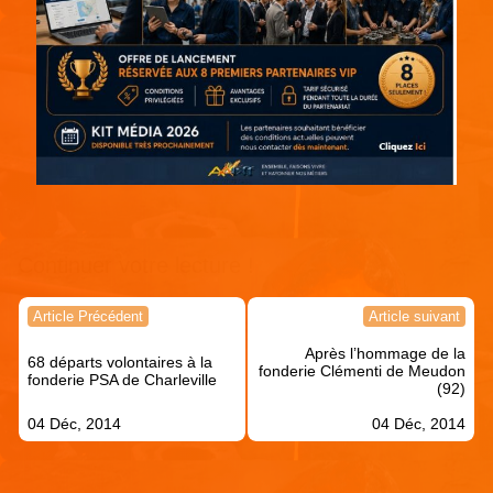
Continuer votre lecture !
Navigation
Article Précédent
Article suivant
de
Après l’hommage de la
l’article
68 départs volontaires à la
fonderie Clémenti de Meudon
fonderie PSA de Charleville
(92)
04 Déc, 2014
04 Déc, 2014