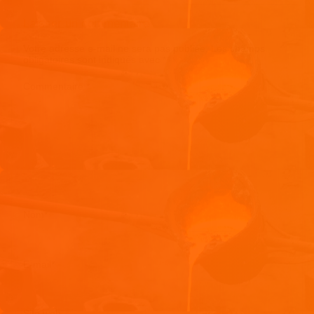
Laisser un commentaire
Votre adresse e-mail ne sera pas publiée.
Les champs
obligatoires sont indiqués avec
*
Commentaire
*
Nom
*
E-mail
*
Site web