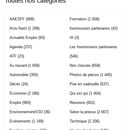
Toutes nos catégories
AAESFF
(908)
Formation
(1 009)
Actu flash
(1 299)
fournisseurs partenaires
(42)
Actualité Emploi
(83)
IA
(3)
Agenda
(237)
Les fournisseurs partenaires
ATF
(23)
(546)
Au hasard
(1 058)
Non classée
(658)
Automobile
(355)
Photos de pièces
(1 445)
Décès
(24)
Piwi en vadrouille
(537)
Economie
(2 186)
Qui est qui
(1 464)
Emploi
(993)
Réunions
(652)
Environnement/C02
(36)
Selon la presse
(2 667)
Evènements
(1 149)
Technique
(2 206)