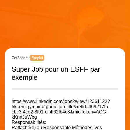
Catégorie :
Emploi
Super Job pour un ESFF par
exemple
https://www.linkedin.com/jobs2/view/12361122?
trk=eml-jymbii-organic-job-title&refId=469217f5-
cbc3-4cd2-8f91-cff4f62fb4c8&midToken=AQG-
kKnrtJuWbg
Responsabilités:
Rattaché(e) au Responsable Méthodes, vos