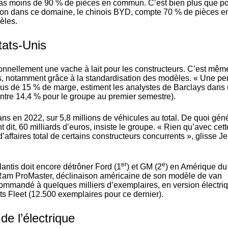
 pas moins de 90 % de pièces en commun. C’est bien plus que po
mpion dans ce domaine, le chinois BYD, compte 70 % de pièces e
èles.
tats-Unis
itionnellement une vache à lait pour les constructeurs. C’est mêm
is, notamment grâce à la standardisation des modèles. « Une pe
us de 15 % de marge, estiment les analystes de Barclays dans
ontre
14,4 % pour le groupe
au premier semestre).
vans en 2022, sur 5,8 millions de véhicules au total. De quoi gén
 dit, 60 milliards d’euros, insiste le groupe. « Rien qu’avec cett
d’affaires total de certains constructeurs concurrents », glisse J
er
e
antis doit encore détrôner Ford (1
) et GM (2
) en Amérique du
n Ram ProMaster, déclinaison américaine de son modèle de van
ommandé à quelques milliers d’exemplaires, en version électri
s Fleet (12.500 exemplaires pour ce dernier).
de l’électrique