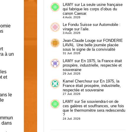
LAMY
sur
La seule usine française
qui fabrique les corps d’obus du
canon Caesar.
4 Août. 2026
Le Fondu Suisse
sur
Automobile :
nomie
virage sur l’aile.
ns
3 Août. 2026
Jean-Claude Louge
sur
FONDERIE
LAVAL Une belle journée placée
rt
sous le signe de la convivialité
ra à un
31 Juil. 2026
LAMY
sur
En 1975, la France était
prospère, industrielle, respectée et
souveraine
èles
29 Juil. 2026
t et
Kamel Cherchour
sur
En 1975, la
France était prospère, industrielle,
respectée et souveraine
27 Juil. 2026
dans le
le
LAMY
sur
Se souviendra-t-on de
ces galères et souffrances, une fois
que le thermomètre sera redescendu
?
 commun
24 Juil. 2026
s dans