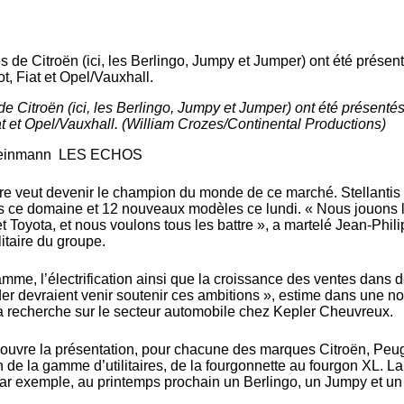
de Citroën (ici, les Berlingo, Jumpy et Jumper) ont été présentés
t et Opel/Vauxhall. (William Crozes/Continental Productions)
Steinmann LES ECHOS
ire veut devenir le champion du monde de ce marché. Stellantis
ns ce domaine et 12 nouveaux modèles ce lundi. « Nous jouons 
 Toyota, et nous voulons tous les battre », a martelé Jean-Phil
litaire du groupe.
mme, l’électrification ainsi que la croissance des ventes dans 
der devraient venir soutenir ces ambitions », estime dans une no
 recherche sur le secteur automobile chez Kepler Cheuvreux.
couvre la présentation, pour chacune des marques Citroën, Peu
n de la gamme d’utilitaires, de la fourgonnette au fourgon XL. La
r exemple, au printemps prochain un Berlingo, un Jumpy et un