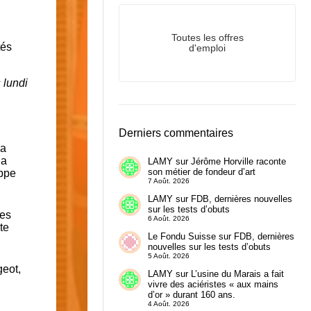
Toutes les offres
d'emploi
 lundi
Derniers commentaires
 a
la
LAMY
sur
Jérôme Horville raconte
son métier de fondeur d’art
ippe
7 Août. 2026
LAMY
sur
FDB, dernières nouvelles
sur les tests d’obuts
des
6 Août. 2026
te
Le Fondu Suisse
sur
FDB, dernières
nouvelles sur les tests d’obuts
5 Août. 2026
geot,
LAMY
sur
L’usine du Marais a fait
vivre des aciéristes « aux mains
d’or » durant 160 ans.
4 Août. 2026