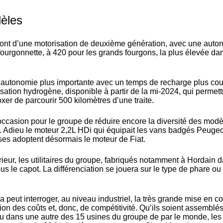
dèles
eront d’une motorisation de deuxième génération, avec une auto
 fourgonnette, à 420 pour les grands fourgons, la plus élevée da
 autonomie plus importante avec un temps de recharge plus cou
sation hydrogène, disponible à partir de la mi-2024, qui permett
r de parcourir 500 kilomètres d’une traite.
’occasion pour le groupe de réduire encore la diversité des mod
 Adieu le moteur 2,2L HDi qui équipait les vans badgés Peugeo
ses adoptent désormais le moteur de Fiat.
érieur, les utilitaires du groupe, fabriqués notamment à Hordain 
 le capot. La différenciation se jouera sur le type de phare ou 
a peut interroger, au niveau industriel, la très grande mise en
ion des coûts et, donc, de compétitivité. Qu’ils soient assemblé
ou dans une autre des 15 usines du groupe de par le monde, les