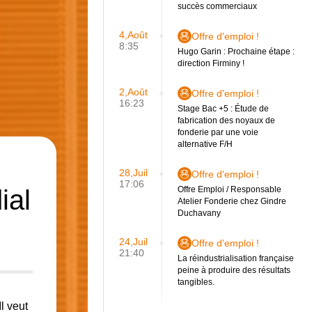
succès commerciaux
4,Août
Offre d'emploi !
8:35
Hugo Garin : Prochaine étape :
direction Firminy !
2,Août
Offre d'emploi !
16:23
Stage Bac +5 : Étude de
fabrication des noyaux de
fonderie par une voie
alternative F/H
28,Juil
Offre d'emploi !
17:06
ial
Offre Emploi / Responsable
Atelier Fonderie chez Gindre
Duchavany
24,Juil
Offre d'emploi !
21:40
La réindustrialisation française
peine à produire des résultats
tangibles.
l veut