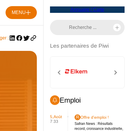
Annuaire / Carte
MENU
ger :
Les partenaires de Piwi
Emploi
5,Août
Offre d'emploi !
7:33
Safran News : Résultats
record, croissance industrielle,