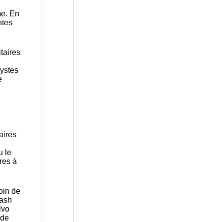
me. En
ntes
itaires
lystes
e
faires
u le
res à
oin de
cash
lvo
 de