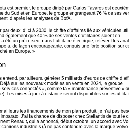
ota est premier, le groupe dirigé par Carlos Tavares est deuxiè
que du Sud et en Europe, le groupe engrangeant 76 % de ses ve
nent, d’après les analystes de BofA.
 par deux, d’ici à 2030, le chiffre d’affaires lié aux véhicules util
end également que 40 % de ses ventes d’utilitaires soient en
 a été un précurseur dans l’utilitaire électrique, relèvent les ana
upe a, de façon encourageante, conquis une forte position sur c
rché en Europe. »
on
is entend, par ailleurs, générer 5 milliards d’euros de chiffre d’af
. Déjà sur les nouveaux modèles en vente en 2024, le groupe
services connectés », comme la « maintenance préventive » o
). Les mises à jour à distance seront disponibles sur les utilitai
er ailleurs les financements de mon plan produit, je n’ai pas bes
 Imparato. J’ai la chance de disposer chez Stellantis de tout le 
rrent Renault, qui a annoncé, début octobre,
un accord avec Vo
et camions industriels (à ne pas confondre avec la marque Volvo