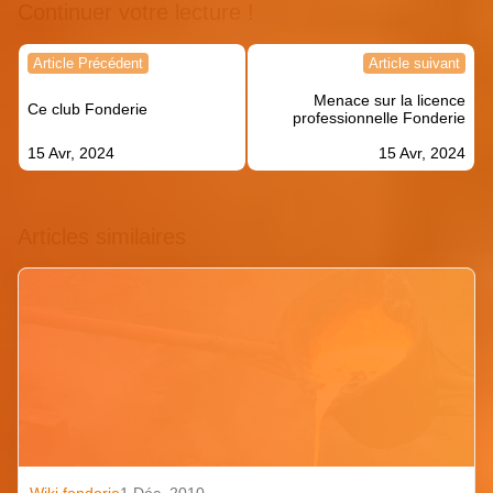
Continuer votre lecture !
Navigation
Article Précédent
Article suivant
de
Menace sur la licence
l’article
Ce club Fonderie
professionnelle Fonderie
15 Avr, 2024
15 Avr, 2024
Articles similaires
Wiki fonderie
1 Déc. 2010