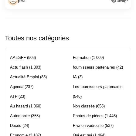
piwi
36
Toutes nos catégories
AAESFF
(908)
Formation
(1 009)
Actu flash
(1 303)
fournisseurs partenaires
(42)
Actualité Emploi
(83)
IA
(3)
Agenda
(237)
Les fournisseurs partenaires
ATF
(23)
(546)
Au hasard
(1 060)
Non classée
(658)
Automobile
(355)
Photos de pièces
(1 446)
Décès
(24)
Piwi en vadrouille
(537)
Economie
(2 187)
Qui est qui
(1 464)