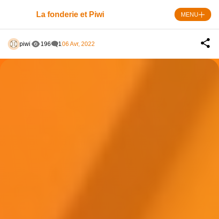
Skip
to
La fonderie et Piwi
MENU
content
piwi
196
1
06 Avr, 2022