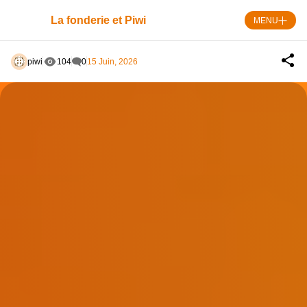
Skip
to
La fonderie et Piwi
MENU
content
piwi
104
0
15 Juin, 2026