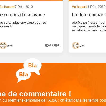
Au hasard
7 Déc. 2010
Au hasard
8 Déc. 2010
le retour à l’esclavage
La flûte enchan
ne serait plus envisagé pour se
(de Mozart) est un bel
former.fr
magique….mais la cl
est elle aussi enchant
1
piwi
piwi
403
e de commentaire !
on du premier exemplaire de l’A350 : on était dans les temps pou