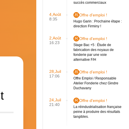
succès commerciaux
4,Août
Offre d'emploi !
8:35
Hugo Garin : Prochaine étape :
direction Firminy !
2,Août
Offre d'emploi !
16:23
Stage Bac +5 : Étude de
fabrication des noyaux de
fonderie par une voie
alternative F/H
28,Juil
Offre d'emploi !
17:06
Offre Emploi / Responsable
Atelier Fonderie chez Gindre
Duchavany
t
24,Juil
Offre d'emploi !
21:40
La réindustrialisation française
peine à produire des résultats
tangibles.