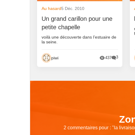
Au hasard
5 Déc. 2010
Un grand carillon pour une
petite chapelle
voilà une découverte dans l’estuaire de
la seine.
3
piwi
437
Zon
2 commentaires pour : "
la livrais