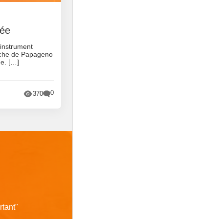
tée
 instrument
oche de Papageno
ée. […]
0
370
rtant
"