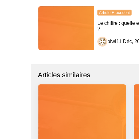
Navigation
Article Précédent
de
Le chiffre : quelle 
?
l’article
piwi
11 Déc, 2
Articles similaires