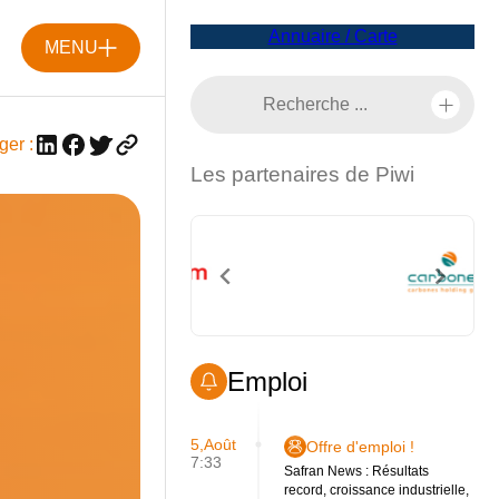
Annuaire / Carte
MENU
ger :
Les partenaires de Piwi
Emploi
5,Août
Offre d'emploi !
7:33
Safran News : Résultats
record, croissance industrielle,