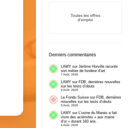
Toutes les offres
d'emploi
Derniers commentaires
LAMY
sur
Jérôme Horville raconte
son métier de fondeur d’art
7 Août. 2026
LAMY
sur
FDB, dernières nouvelles
sur les tests d’obuts
6 Août. 2026
Le Fondu Suisse
sur
FDB, dernières
nouvelles sur les tests d’obuts
5 Août. 2026
LAMY
sur
L’usine du Marais a fait
vivre des aciéristes « aux mains
d’or » durant 160 ans.
4 Août. 2026