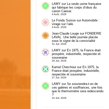
LAMY
sur
La seule usine française
qui fabrique les corps d’obus du
canon Caesar.
4 Août. 2026
Le Fondu Suisse
sur
Automobile :
virage sur l’aile.
3 Août. 2026
Jean-Claude Louge
sur
FONDERIE
LAVAL Une belle journée placée
sous le signe de la convivialité
31 Juil. 2026
LAMY
sur
En 1975, la France était
prospère, industrielle, respectée et
souveraine
29 Juil. 2026
Kamel Cherchour
sur
En 1975, la
France était prospère, industrielle,
respectée et souveraine
27 Juil. 2026
LAMY
sur
Se souviendra-t-on de
ces galères et souffrances, une fois
que le thermomètre sera redescendu
?
24 Juil. 2026