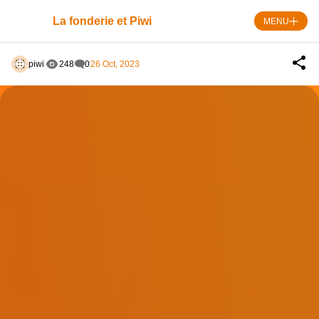
Skip
to
La fonderie et Piwi
MENU
content
piwi
248
0
26 Oct, 2023