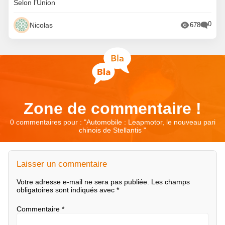
Selon l’Union
0
Nicolas
678
Zone de commentaire !
0 commentaires pour : "
Automobile : Leapmotor, le nouveau pari
chinois de Stellantis
"
Laisser un commentaire
Votre adresse e-mail ne sera pas publiée.
Les champs
obligatoires sont indiqués avec
*
Commentaire
*