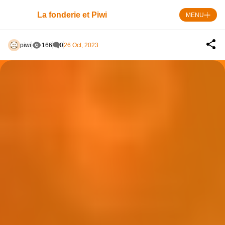
Skip
to
La fonderie et Piwi
MENU
content
piwi
166
0
26 Oct, 2023