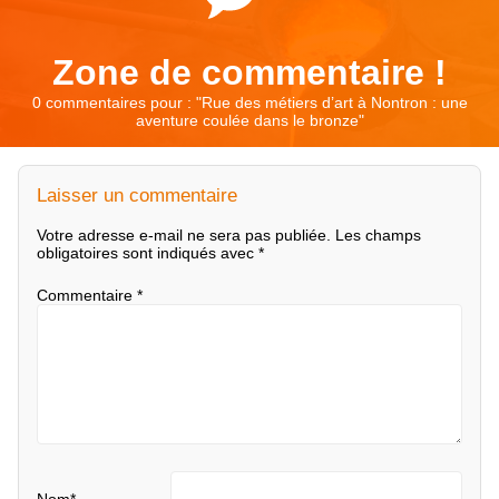
Zone de commentaire !
0 commentaires pour : "
Rue des métiers d’art à Nontron : une
aventure coulée dans le bronze
"
Laisser un commentaire
Votre adresse e-mail ne sera pas publiée.
Les champs
obligatoires sont indiqués avec
*
Commentaire
*
Nom
*