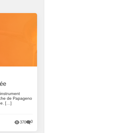
tée
 instrument
oche de Papageno
ée. […]
0
370