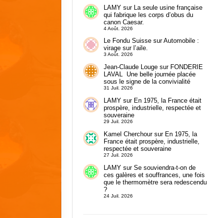
LAMY
sur
La seule usine française
qui fabrique les corps d’obus du
canon Caesar.
4 Août. 2026
Le Fondu Suisse
sur
Automobile :
virage sur l’aile.
3 Août. 2026
Jean-Claude Louge
sur
FONDERIE
LAVAL Une belle journée placée
sous le signe de la convivialité
31 Juil. 2026
LAMY
sur
En 1975, la France était
prospère, industrielle, respectée et
souveraine
29 Juil. 2026
Kamel Cherchour
sur
En 1975, la
France était prospère, industrielle,
respectée et souveraine
27 Juil. 2026
LAMY
sur
Se souviendra-t-on de
ces galères et souffrances, une fois
que le thermomètre sera redescendu
?
24 Juil. 2026