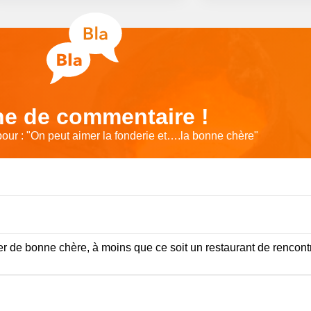
e de commentaire !
ur : "
On peut aimer la fonderie et….la bonne chère
"
ler de bonne chère, à moins que ce soit un restaurant de rencont