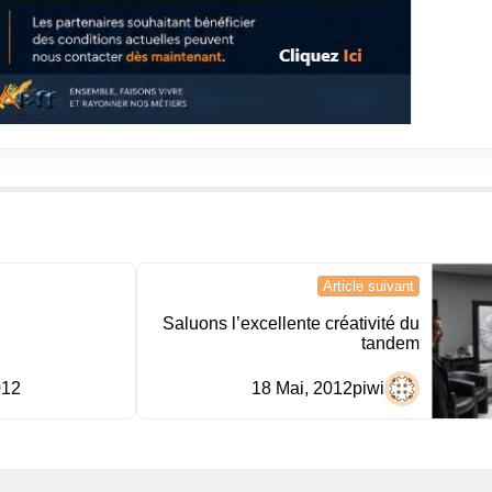
Article suivant
Saluons l’excellente créativité du
tandem
012
18 Mai, 2012
piwi