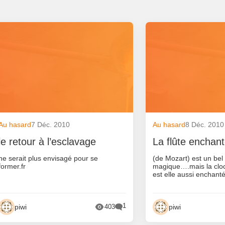
Au hasard
7 Déc. 2010
Au hasard
8 Déc. 2010
le retour à l’esclavage
La flûte enchan
ne serait plus envisagé pour se
(de Mozart) est un bel
former.fr
magique….mais la cl
est elle aussi enchant
1
piwi
piwi
403