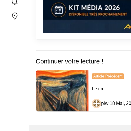
Continuer votre lecture !
Navigation
Article Précédent
de
Le cri
l’article
piwi
18 Mai, 2