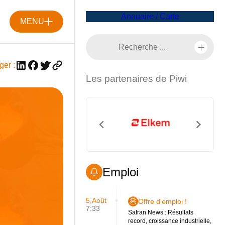
Annuaire / Carte
MENU
ger :
Les partenaires de Piwi
Emploi
5,Août
Offre d'emploi !
7:33
Safran News : Résultats
record, croissance industrielle,