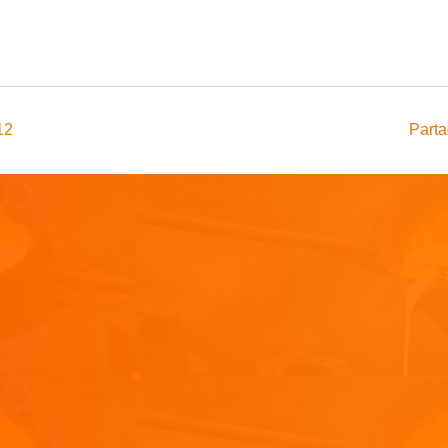
12
Parta