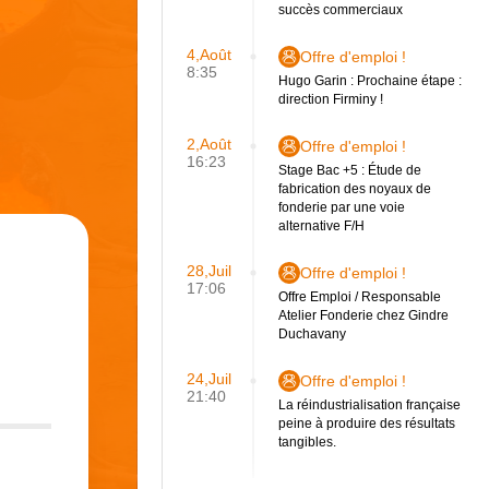
succès commerciaux
4,Août
Offre d'emploi !
8:35
Hugo Garin : Prochaine étape :
direction Firminy !
2,Août
Offre d'emploi !
16:23
Stage Bac +5 : Étude de
fabrication des noyaux de
fonderie par une voie
alternative F/H
28,Juil
Offre d'emploi !
17:06
Offre Emploi / Responsable
Atelier Fonderie chez Gindre
Duchavany
24,Juil
Offre d'emploi !
21:40
La réindustrialisation française
peine à produire des résultats
tangibles.