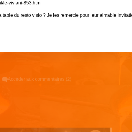
t/le-viviani-853.htm
table du resto visio ? Je les remercie pour leur aimable invitati
Accéder aux commentaires (2)
Espace pub