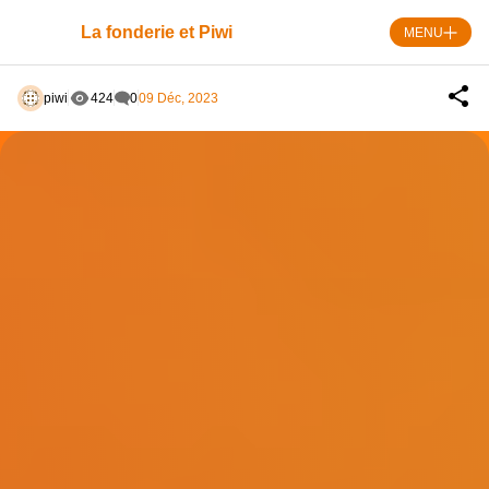
Skip
Panneau de gestion des cookies
to
La fonderie et Piwi
MENU
content
piwi
424
0
09 Déc, 2023