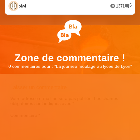
5
piwi
1371
Zone de commentaire !
0 commentaires pour : "
La journée moulage au lycée de Lyon
"
Laisser un commentaire
Votre adresse e-mail ne sera pas publiée.
Les champs
obligatoires sont indiqués avec
*
Commentaire
*