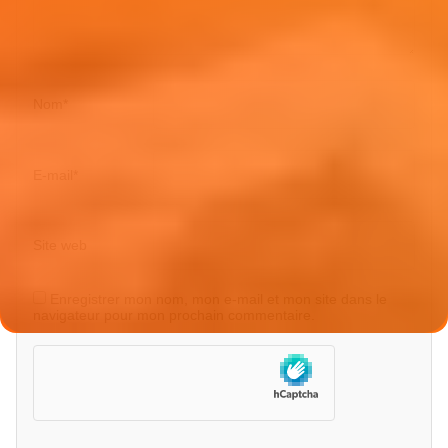
Nom
*
E-mail
*
Site web
Enregistrer mon nom, mon e-mail et mon site dans le
navigateur pour mon prochain commentaire.