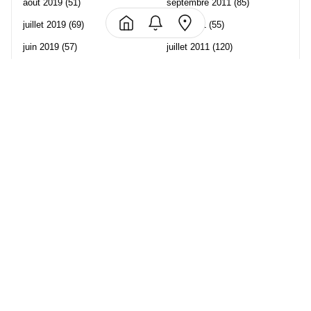
août 2019
(51)
septembre 2011
(85)
juillet 2019
(69)
août 2011
(55)
juin 2019
(57)
juillet 2011
(120)
mai 2019
(70)
juin 2011
(58)
avril 2019
(106)
mai 2011
(82)
mars 2019
(102)
avril 2011
(70)
février 2019
(95)
mars 2011
(71)
janvier 2019
(73)
février 2011
(65)
décembre 2018
(65)
janvier 2011
(82)
novembre 2018
(107)
décembre 2010
(68)
octobre 2018
(96)
Les partenaire de Piwi