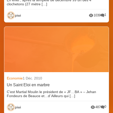
clochetons (27 mètre […]
1
piwi
1039
Economie
1 Déc. 2010
Un Saint Eloi en marbre
C’est Martial Moulin le président de « JF…BA » – Jehan
Fondeurs de Beauce et…d’ Ailleurs qui […]
0
piwi
487