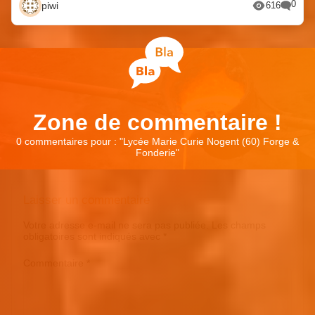
0
piwi
616
Zone de commentaire !
0 commentaires pour : "
Lycée Marie Curie Nogent (60) Forge &
Fonderie
"
Laisser un commentaire
Votre adresse e-mail ne sera pas publiée.
Les champs
obligatoires sont indiqués avec
*
Commentaire
*