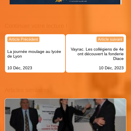
Continuer votre lecture !
Navigation
Article Précédent
Article suivant
de
Vayrac. Les collégiens de 4e
l’article
La journée moulage au lycée
ont découvert la fonderie
de Lyon
Diace
10 Déc, 2023
10 Déc, 2023
Articles similaires