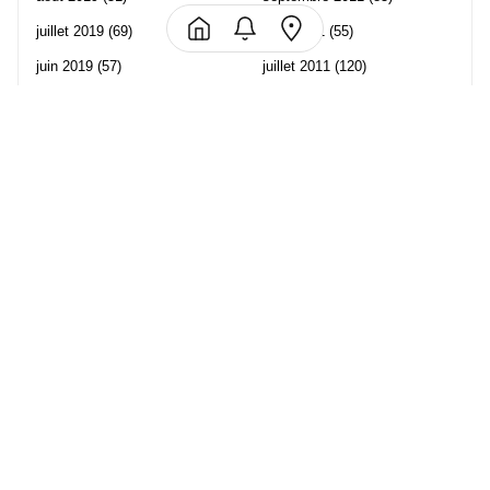
juillet 2019
(69)
août 2011
(55)
juin 2019
(57)
juillet 2011
(120)
mai 2019
(70)
juin 2011
(58)
avril 2019
(106)
mai 2011
(82)
mars 2019
(102)
avril 2011
(70)
février 2019
(95)
mars 2011
(71)
janvier 2019
(73)
février 2011
(65)
décembre 2018
(65)
janvier 2011
(82)
novembre 2018
(107)
décembre 2010
(68)
octobre 2018
(96)
Les partenaire de Piwi