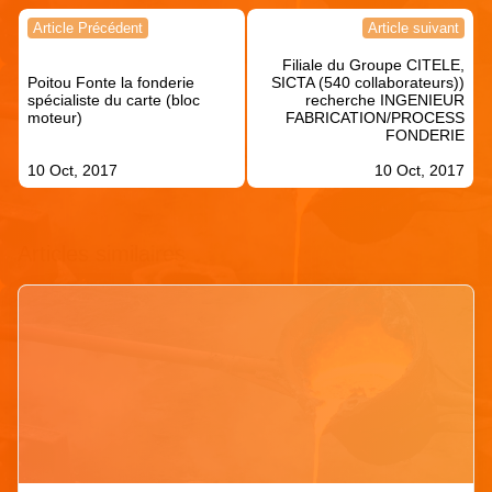
Navigation
Article Précédent
Article suivant
de
Filiale du Groupe CITELE,
l’article
Poitou Fonte la fonderie
SICTA (540 collaborateurs))
spécialiste du carte (bloc
recherche INGENIEUR
moteur)
FABRICATION/PROCESS
FONDERIE
10 Oct, 2017
10 Oct, 2017
Articles similaires