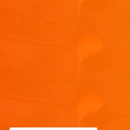
Commentaire
*
Nom
*
E-mail
*
Site web
Enregistrer mon nom, mon e-mail et mon site dans le
navigateur pour mon prochain commentaire.