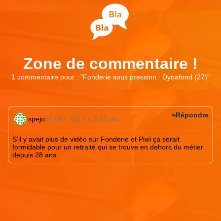
Zone de commentaire !
1 commentaire pour : "
Fonderie sous pression : Dynafond (27)
"
Répondre
spejo
10 Oct. 2017 à 6:37 pm
S’il y avait plus de vidéo sur Fonderie et Piwi ça serait
formidable pour un retraité qui se trouve en dehors du métier
depuis 28 ans.
Laisser un commentaire
Votre adresse e-mail ne sera pas publiée.
Les champs
obligatoires sont indiqués avec
*