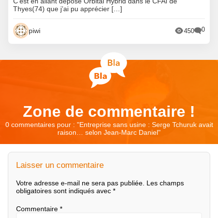
C’est en allant déposé Orbital Hybrid dans le CFAI de
Thyes(74) que j’ai pu apprécier […]
0
piwi
450
Zone de commentaire !
0 commentaires pour : "
Entreprise sans usine : Serge Tchuruk avait
raison… selon Jean-Marc Daniel
"
Laisser un commentaire
Votre adresse e-mail ne sera pas publiée.
Les champs
obligatoires sont indiqués avec
*
Commentaire
*