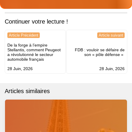
Continuer votre lecture !
Navigation
Article Précédent
Article suivant
de
De la forge à l’empire
l’article
Stellantis, comment Peugeot
FDB : vouloir se défaire de
a révolutionné le secteur
son « pôle défense «
automobile français
28 Juin, 2026
28 Juin, 2026
Articles similaires