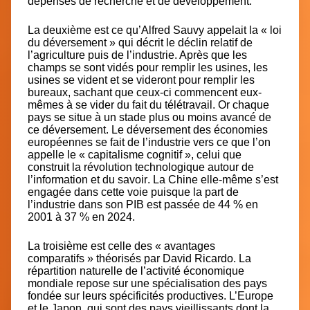
dépenses de recherche et de développement.
La deuxième est ce qu’Alfred Sauvy appelait la
« loi
du déversement »
qui décrit le déclin relatif de
l’agriculture puis de l’industrie. Après que les
champs se sont vidés pour remplir les usines, les
usines se vident et se videront pour remplir les
bureaux, sachant que ceux-ci commencent eux-
mêmes à se vider du fait du télétravail. Or chaque
pays se situe à un stade plus ou moins avancé de
ce déversement. Le déversement des économies
européennes se fait de l’industrie vers ce que l’on
appelle
le « capitalisme cognitif », celui que
construit la révolution technologique autour de
l’information et du savoir
. La Chine elle-même s’est
engagée dans cette voie puisque la part de
l’industrie dans son PIB est passée de 44 % en
2001 à 37 % en 2024.
La troisième est celle des
« avantages
comparatifs »
théorisés par David Ricardo. La
répartition naturelle de l’activité économique
mondiale repose sur une spécialisation des pays
fondée sur leurs spécificités productives. L’Europe
et le Japon, qui sont des pays vieillissants dont la