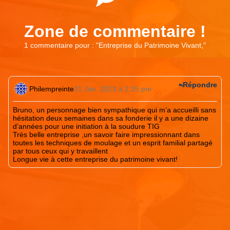
Zone de commentaire !
1 commentaire pour : "
Entreprise du Patrimoine Vivant,
"
Répondre
Philempreinte
31 Jan. 2023 à 2:25 pm
Bruno, un personnage bien sympathique qui m’a accueilli sans
hésitation deux semaines dans sa fonderie il y a une dizaine
d’années pour une initiation à la soudure TIG
Très belle entreprise ,un savoir faire impressionnant dans
toutes les techniques de moulage et un esprit familial partagé
par tous ceux qui y travaillent
Longue vie à cette entreprise du patrimoine vivant!
Laisser un commentaire
Votre adresse e-mail ne sera pas publiée.
Les champs
obligatoires sont indiqués avec
*