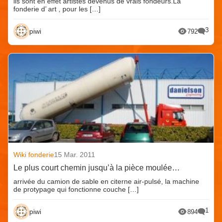
ils sont en effet artistes devenus de vrais fondeurs.La
fonderie d’ art , pour les […]
3
piwi
792
Wiki fonderie
15 Mar. 2011
Le plus court chemin jusqu’à la pièce moulée…
arrivée du camion de sable en citerne air-pulsé, la machine
de protypage qui fonctionne couche […]
1
piwi
894