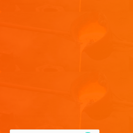
Commentaire
*
Nom
*
E-mail
*
Site web
Enregistrer mon nom, mon e-mail et mon site dans le
navigateur pour mon prochain commentaire.