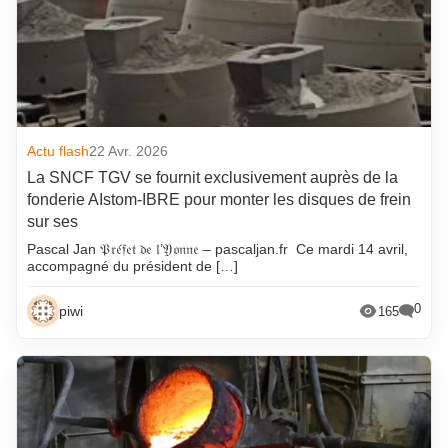
Actu flash
22 Avr. 2026
La SNCF TGV se fournit exclusivement auprès de la
fonderie AIstom-IBRE pour monter les disques de frein
sur ses
Pascal Jan 𝔓𝔯𝔢́𝔣𝔢𝔱 𝔡𝔢 𝔩’𝔜𝔬𝔫𝔫𝔢 – pascaljan.fr Ce mardi 14 avril,
accompagné du président de […]
0
piwi
165