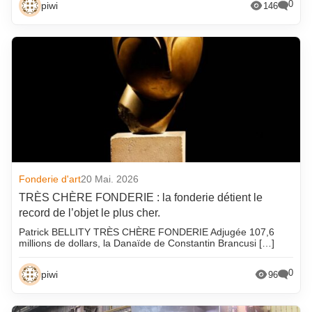
0
piwi
146
Economie
Emploi
Environnement/C02
Evènements
Fonderie amateur
Fonderie d'art
Forge
Formation
Fonderie d'art
20 Mai. 2026
fournisseurs partenaires
TRÈS CHÈRE FONDERIE : la fonderie détient le
record de l’objet le plus cher.
IA
Patrick BELLITY TRÈS CHÈRE FONDERIE Adjugée 107,6
Les fournisseurs partenaires
millions de dollars, la Danaïde de Constantin Brancusi […]
Non classée
0
piwi
96
Photos de pièces
Piwi en vadrouille