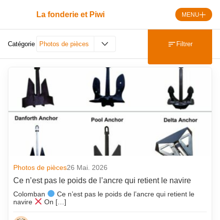
Skip
to
La fonderie et Piwi
MENU
content
Filtrer
Catégorie
Photos de pièces
Dérnières publications
Derniers Commentaires
AAESFF
Actu flash
Actualité Emploi
Agenda
ATF
Photos de pièces
26 Mai. 2026
Ce n’est pas le poids de l’ancre qui retient le navire
Au hasard
Colomban
Ce n’est pas le poids de l’ancre qui retient le
Automobile
navire
On […]
Décès