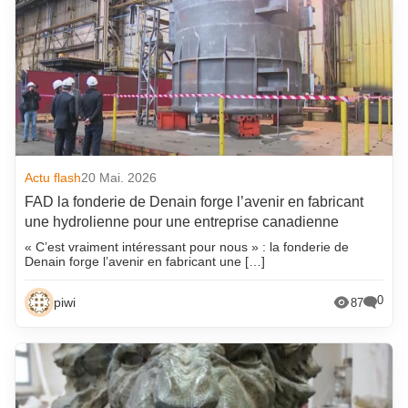
Qui est qui
Réunions
Selon la presse
Technique
Vie des fonderies
Wiki fonderie
Actu flash
20 Mai. 2026
FAD la fonderie de Denain forge l’avenir en fabricant
une hydrolienne pour une entreprise canadienne
« C’est vraiment intéressant pour nous » : la fonderie de
Denain forge l’avenir en fabricant une […]
0
piwi
87