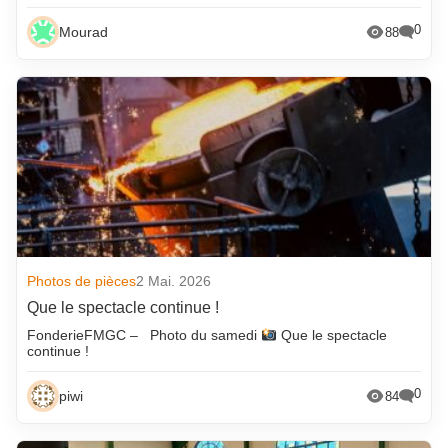
0
Mourad
88
Photos de pièces
2 Mai. 2026
Que le spectacle continue !
FonderieFMGC – Photo du samedi
Que le spectacle
continue !
0
piwi
84