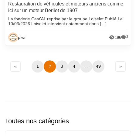
Restauration de véhicules et moteurs anciens comme
ici sur un moteur Berliet de 1907
La fonderie Cast’AL reprise par le groupe Loiselet Publié Le
10/03/2026 Loiselet intervient notamment dans […]
0
piwi
196
Précédent
Suivant
1
3
Navigation
4
49
2
…
entre
les
pages
Toutes nos catégories