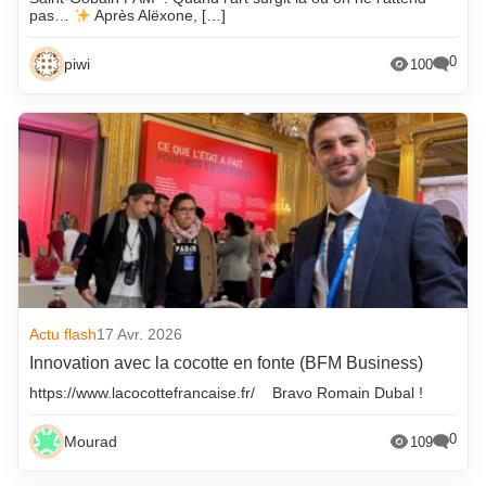
pas…
Après Alëxone, […]
0
piwi
100
Actu flash
17 Avr. 2026
Innovation avec la cocotte en fonte (BFM Business)
https://www.lacocottefrancaise.fr/ Bravo Romain Dubal !
0
Mourad
109