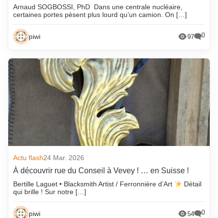
Arnaud SOGBOSSI, PhD Dans une centrale nucléaire,
certaines portes pèsent plus lourd qu’un camion. On […]
0
piwi
97
Actu flash
24 Mar. 2026
À découvrir rue du Conseil à Vevey ! … en Suisse !
Bertille Laguet • Blacksmith Artist / Ferronnière d’Art
Détail
qui brille ! Sur notre […]
0
piwi
54