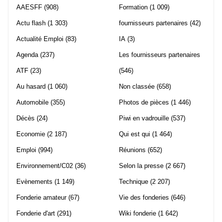
AAESFF
(908)
Formation
(1 009)
Actu flash
(1 303)
fournisseurs partenaires
(42)
Actualité Emploi
(83)
IA
(3)
Agenda
(237)
Les fournisseurs partenaires
ATF
(23)
(546)
Au hasard
(1 060)
Non classée
(658)
Automobile
(355)
Photos de pièces
(1 446)
Décès
(24)
Piwi en vadrouille
(537)
Economie
(2 187)
Qui est qui
(1 464)
Emploi
(994)
Réunions
(652)
Environnement/C02
(36)
Selon la presse
(2 667)
Evènements
(1 149)
Technique
(2 207)
Fonderie amateur
(67)
Vie des fonderies
(646)
Fonderie d'art
(291)
Wiki fonderie
(1 642)