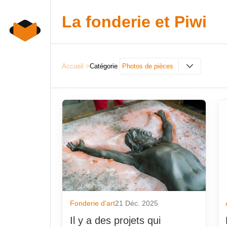
Skip
to
La fonderie et Piwi
content
Accueil
>
Catégorie
Photos de pièces
Dérnières publications
Fonderie
Derniers Commentaires
Forge
AAESFF
Formati
Actu flash
fournis
Actualité Emploi
IA
Agenda
Les fou
ATF
Non cl
Fonderie d'art
21 Déc. 2025
Au hasard
Photos 
Il y a des projets qui