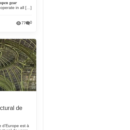
𝐞𝐧 𝐠𝐞𝐚𝐫
to operate in all […]
0
77
ctural de
e d’Europe est à