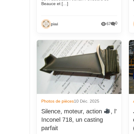
Beauce et […]
0
piwi
67
Photos de pièces
10 Déc. 2025
Silence, moteur, action
, l’
Inconel 718, un casting
parfait