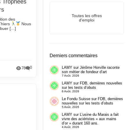
s Trophées
rs
Toutes les offres
tion des
d'emploi
Thiers
Nous
ibuer […]
Derniers commentaires
0
LAMY
sur
Jérôme Horville raconte
78
son métier de fondeur d’art
7 Août. 2026
LAMY
sur
FDB, dernières nouvelles
sur les tests d’obuts
6 Août. 2026
Le Fondu Suisse
sur
FDB, dernières
nouvelles sur les tests d’obuts
5 Août. 2026
LAMY
sur
L’usine du Marais a fait
vivre des aciéristes « aux mains
d’or » durant 160 ans.
4 Août. 2026