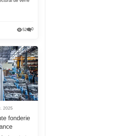
ectural de verre
0
52
c. 2025
nte fonderie
rance