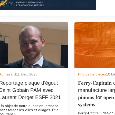
Au hasard
11 Déc. 2025
Photos de pièces
10 D
Reportage plaque d’égout
𝐅𝐞𝐫𝐫𝐲-𝐂𝐚𝐩𝐢𝐭𝐚
Saint Gobain PAM avec
manufacture lar
Laurent Dorget ESFF 2021
𝐩𝐢𝐧𝐢𝐨𝐧𝐬 for 𝐨𝐩𝐞𝐧 
𝐬𝐲𝐬𝐭𝐞𝐦𝐬,
Un objet de notre quotidien, présent
dans toutes les villes et villages. Et qui
𝐅𝐞𝐫𝐫𝐲-𝐂𝐚𝐩𝐢𝐭𝐚𝐢𝐧 
pourtant […]