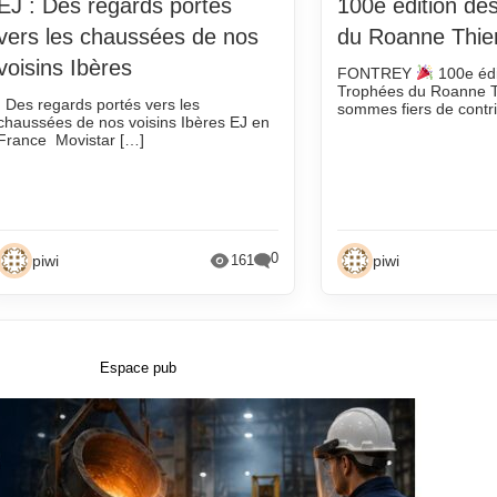
EJ : Des regards portés
100e édition de
vers les chaussées de nos
du Roanne Thie
voisins Ibères
FONTREY
100e édi
Trophées du Roanne 
Des regards portés vers les
sommes fiers de contr
chaussées de nos voisins Ibères EJ en
France Movistar […]
0
piwi
piwi
161
Espace pub