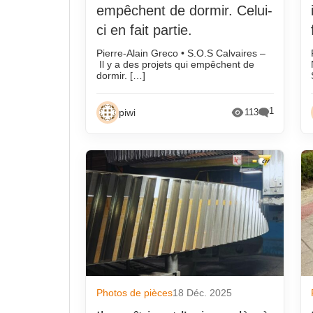
Automobile
Piwi en
empêchent de dormir. Celui-
Décès
Qui est 
ci en fait partie.
Economie
Réunio
Pierre-Alain Greco • S.O.S Calvaires –
Il y a des projets qui empêchent de
Emploi
Selon l
dormir. […]
Environnement/C02
Techni
1
piwi
113
Evènements
Vie des
Fonderie amateur
Wiki fo
Photos de pièces
18 Déc. 2025