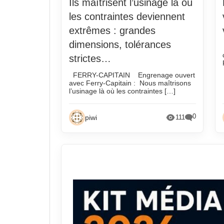
Ils maîtrisent l’usinage là où
les contraintes deviennent
extrêmes : grandes
dimensions, tolérances
strictes…
FERRY-CAPITAIN Engrenage ouvert
avec Ferry-Capitain : Nous maîtrisons
l’usinage là où les contraintes […]
0
piwi
111