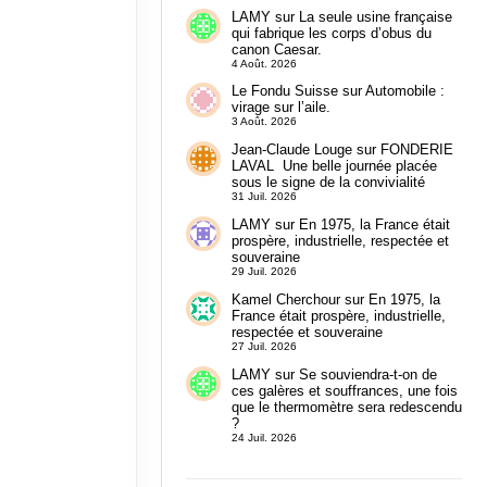
LAMY
sur
La seule usine française
qui fabrique les corps d’obus du
canon Caesar.
4 Août. 2026
Le Fondu Suisse
sur
Automobile :
virage sur l’aile.
3 Août. 2026
Jean-Claude Louge
sur
FONDERIE
LAVAL Une belle journée placée
sous le signe de la convivialité
31 Juil. 2026
LAMY
sur
En 1975, la France était
prospère, industrielle, respectée et
souveraine
29 Juil. 2026
Kamel Cherchour
sur
En 1975, la
France était prospère, industrielle,
respectée et souveraine
27 Juil. 2026
LAMY
sur
Se souviendra-t-on de
ces galères et souffrances, une fois
que le thermomètre sera redescendu
?
24 Juil. 2026