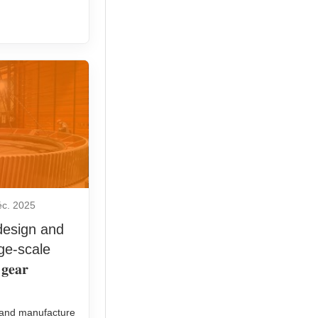
éc. 2025
𝐢𝐧 design and
ge-scale
𝐠𝐞𝐚𝐫
design and manufacture