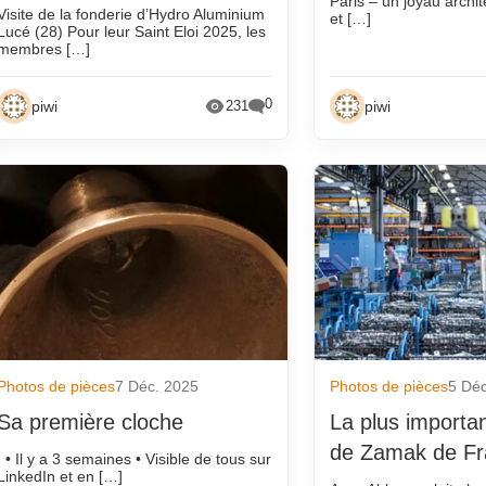
Paris – un joyau archit
Visite de la fonderie d’Hydro Aluminium
et […]
Lucé (28) Pour leur Saint Eloi 2025, les
membres […]
0
piwi
piwi
231
Photos de pièces
7 Déc. 2025
Photos de pièces
5 Dé
Sa première cloche
La plus importa
de Zamak de F
. • Il y a 3 semaines • Visible de tous sur
LinkedIn et en […]