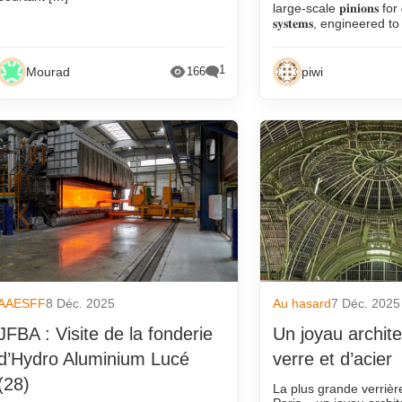
large-scale 𝐩𝐢𝐧𝐢𝐨𝐧𝐬 for 𝐨
𝐬𝐲𝐬𝐭𝐞𝐦𝐬, engineered 
1
Mourad
piwi
166
AAESFF
8 Déc. 2025
Au hasard
7 Déc. 2025
JFBA : Visite de la fonderie
Un joyau archite
d’Hydro Aluminium Lucé
verre et d’acier
(28)
La plus grande verrièr