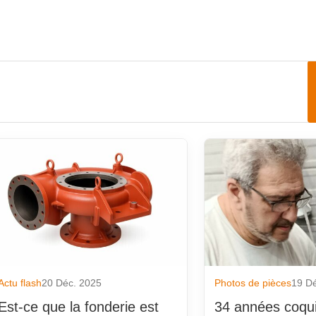
 d'art
on
seurs partenaires
rnisseurs partenaires
assée
Actu flash
20 Déc. 2025
Photos de pièces
19 D
de pièces
Est-ce que la fonderie est
34 années coquil