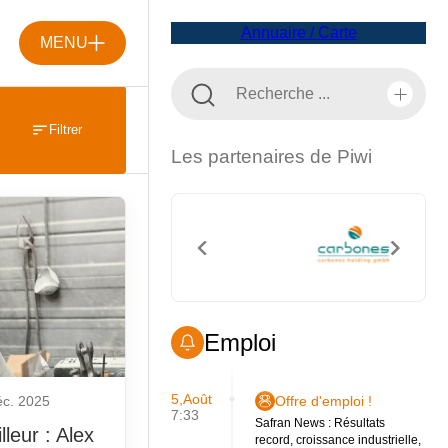
Annuaire / Carte
MENU
Filtrer
Les partenaires de Piwi
Emploi
5,Août
éc. 2025
Offre d'emploi !
7:33
Safran News : Résultats
leur : Alex
record, croissance industrielle,