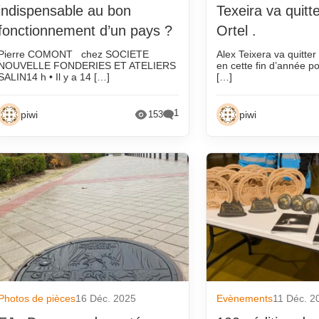
 vadrouille
indispensable au bon
Texeira va quitte
qui
fonctionnement d’un pays ?
Ortel .
ns
Pierre COMONT chez SOCIETE
Alex Teixera va quitter
NOUVELLE FONDERIES ET ATELIERS
en cette fin d’année po
a presse
SALIN14 h • Il y a 14 […]
[…]
que
1
piwi
piwi
153
 fonderies
nderie
Photos de pièces
16 Déc. 2025
Evènements
11 Déc. 2