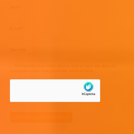
Nom
*
E-mail
*
Site web
Enregistrer mon nom, mon e-mail et mon site dans le
navigateur pour mon prochain commentaire.