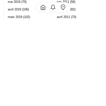
mai 2019
(70)
juin 2011
(58)
avril 2019
(106)
mai 2011
(82)
mars 2019
(102)
avril 2011
(70)
février 2019
(95)
mars 2011
(71)
janvier 2019
(73)
février 2011
(65)
décembre 2018
(65)
janvier 2011
(82)
novembre 2018
(107)
décembre 2010
(68)
octobre 2018
(96)
Les partenaire de Piwi