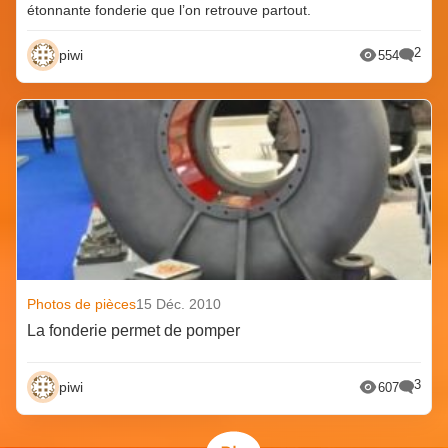
étonnante fonderie que l’on retrouve partout.
2
piwi
554
Photos de pièces
15 Déc. 2010
La fonderie permet de pomper
3
piwi
607