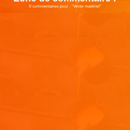
0 commentaires pour : "
Vente matériel
"
Laisser un commentaire
Votre adresse e-mail ne sera pas publiée.
Les champs
obligatoires sont indiqués avec
*
Commentaire
*
Nom
*
E-mail
*