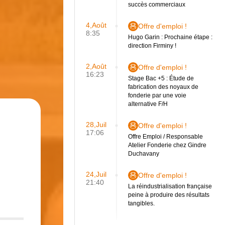
succès commerciaux
4,Août
Offre d'emploi !
8:35
Hugo Garin : Prochaine étape :
direction Firminy !
2,Août
Offre d'emploi !
16:23
Stage Bac +5 : Étude de
fabrication des noyaux de
fonderie par une voie
alternative F/H
28,Juil
Offre d'emploi !
17:06
Offre Emploi / Responsable
Atelier Fonderie chez Gindre
Duchavany
24,Juil
Offre d'emploi !
21:40
La réindustrialisation française
peine à produire des résultats
tangibles.