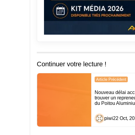
Continuer votre lecture !
Navigation
Article Précédent
de
Nouveau délai acc
l’article
trouver un reprene
du Poitou Alumini
piwi
22 Oct, 2