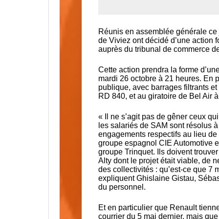
Réunis en assemblée générale ce je
de Viviez ont décidé d’une action fo
auprès du tribunal de commerce d
Cette action prendra la forme d’un
mardi 26 octobre à 21 heures. En pa
publique, avec barrages filtrants et 
RD 840, et au giratoire de Bel Air 
« Il ne s’agit pas de gêner ceux qui
les salariés de SAM sont résolus à 
engagements respectifs au lieu de s
groupe espagnol CIE Automotive et 
groupe Trinquet. Ils doivent trouver
Alty dont le projet était viable, de
des collectivités : qu’est-ce que 7
expliquent Ghislaine Gistau, Sébas
du personnel.
Et en particulier que Renault tien
courrier du 5 mai dernier, mais que