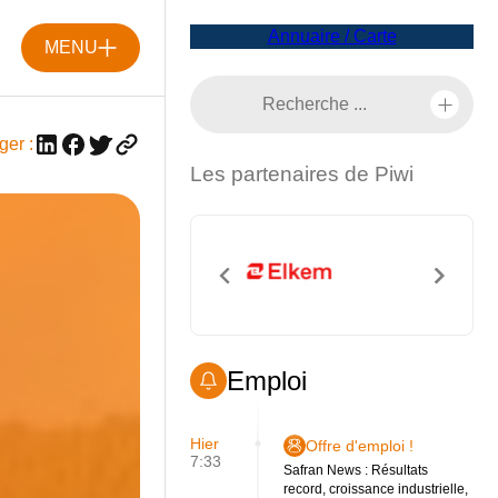
Annuaire / Carte
MENU
ger :
Les partenaires de Piwi
Emploi
Hier
Offre d'emploi !
7:33
Safran News : Résultats
record, croissance industrielle,