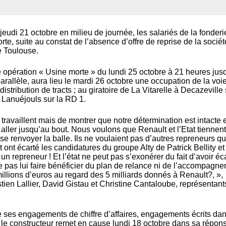
udi 21 octobre en milieu de journée, les salariés de la fonde
rte, suite au constat de l’absence d’offre de reprise de la sociét
e Toulouse.
e opération « Usine morte » du lundi 25 octobre à 21 heures jus
rallèle, aura lieu le mardi 26 octobre une occupation de la voi
distribution de tracts ; au giratoire de La Vitarelle à Decazeville 
à Lanuéjouls sur la RD 1.
 travaillent mais de montrer que notre détermination est intacte 
aller jusqu’au bout. Nous voulons que Renault et l’Etat tiennent
e renvoyer la balle. Ils ne voulaient pas d’autres repreneurs qu
ont écarté les candidatures du groupe Alty de Patrick Bellity et
 un repreneur ! Et l’état ne peut pas s’exonérer du fait d’avoir éc
 ne pas lui faire bénéficier du plan de relance ni de l’accompagn
 millions d’euros au regard des 5 milliards donnés à Renault?, »,
tien Lallier, David Gistau et Christine Cantaloube, représentan
ne ses engagements de chiffre d’affaires, engagements écrits da
 le constructeur remet en cause lundi 18 octobre dans sa réponse