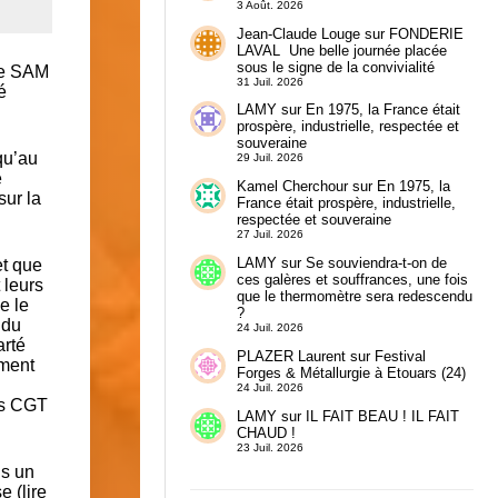
3 Août. 2026
Jean-Claude Louge
sur
FONDERIE
LAVAL Une belle journée placée
sous le signe de la convivialité
rie SAM
31 Juil. 2026
é
LAMY
sur
En 1975, la France était
prospère, industrielle, respectée et
souveraine
qu’au
29 Juil. 2026
e
Kamel Cherchour
sur
En 1975, la
sur la
France était prospère, industrielle,
respectée et souveraine
27 Juil. 2026
LAMY
sur
Se souviendra-t-on de
et que
ces galères et souffrances, une fois
 leurs
que le thermomètre sera redescendu
e le
?
 du
24 Juil. 2026
arté
PLAZER Laurent
sur
Festival
ement
Forges & Métallurgie à Etouars (24)
24 Juil. 2026
ts CGT
LAMY
sur
IL FAIT BEAU ! IL FAIT
CHAUD !
23 Juil. 2026
ns un
 (lire