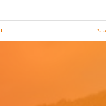
21
Parta