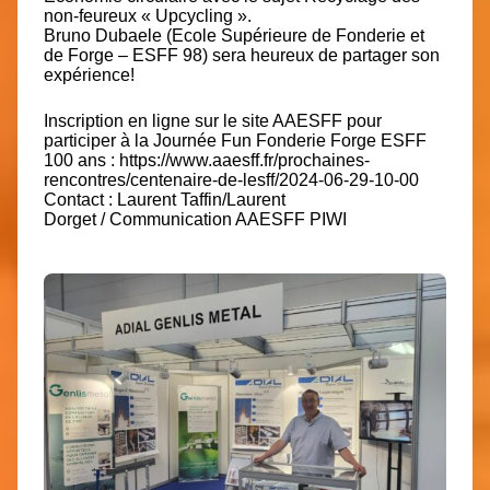
non-feureux « Upcycling ».
Bruno Dubaele
(
Ecole Supérieure de Fonderie et
de Forge – ESFF
98) sera heureux de partager son
expérience!
Inscription en ligne sur le site AAESFF pour
participer à la Journée Fun Fonderie Forge ESFF
100 ans :
https://www.aaesff.fr/prochaines-
rencontres/centenaire-de-lesff/2024-06-29-10-00
Contact :
Laurent Taffin
/
Laurent
Dorget
/
Communication AAESFF PIWI