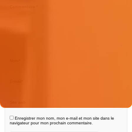
Commentaire
*
Nom
*
E-mail
*
Site web
Enregistrer mon nom, mon e-mail et mon site dans le
navigateur pour mon prochain commentaire.