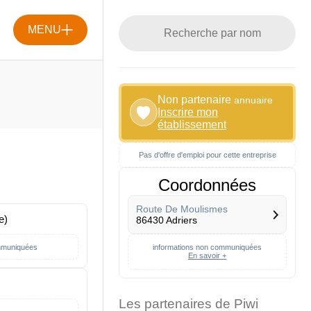
MENU
Non partenaire
annuaire
Inscrire mon
établissement
Pas d'offre d'emploi pour cette entreprise
Coordonnées
Route De Moulismes
e)
86430 Adriers
mmuniquées
informations non communiquées
En savoir +
Les partenaires de Piwi