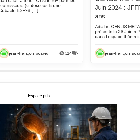
Bon salon à tous ! C’est le rdv pour les
fournisseurs (ci-dessous Bruno
Juin 2024 : JF
Dubaele ESF98 […]
ans
Adial et GENLIS META
présents le 29 Juin à
dans l espace thémati
0
jean-françois scavio
jean-françois sca
314
Espace pub