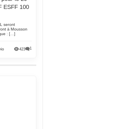
FF ESFF 100
L seront
 Pont à Mousson
que : […]
1
vio
423