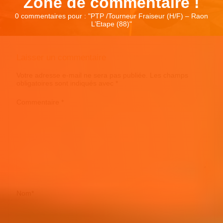
Zone de commentaire !
0 commentaires pour : "
PTP /Tourneur Fraiseur (H/F) – Raon
L’Etape (88)
"
Laisser un commentaire
Votre adresse e-mail ne sera pas publiée.
Les champs
obligatoires sont indiqués avec
*
Commentaire
*
Nom
*