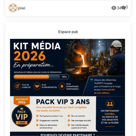
0
piwi
34
Espace pub