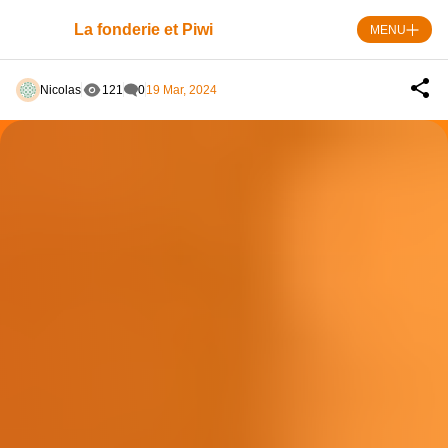
Skip
to
La fonderie et Piwi
MENU
content
Nicolas
121
0
19 Mar, 2024