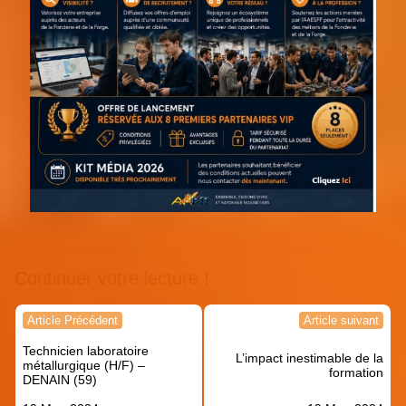
Continuer votre lecture !
Navigation
Article Précédent
Article suivant
de
Technicien laboratoire
l’article
L’impact inestimable de la
métallurgique (H/F) –
formation
DENAIN (59)