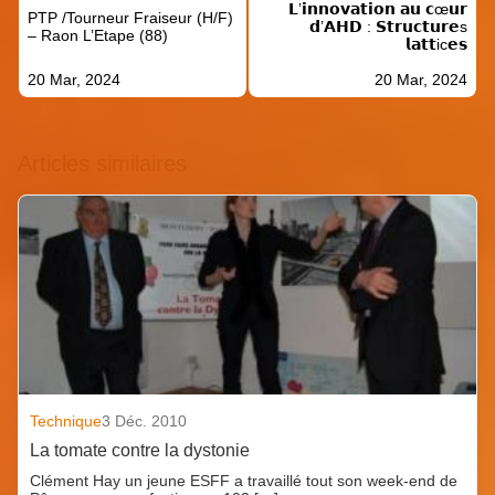
𝗟’𝗶𝗻𝗻𝗼𝘃𝗮𝘁𝗶𝗼𝗻 𝗮𝘂 𝗰œ𝘂𝗿
l’article
PTP /Tourneur Fraiseur (H/F)
𝗱’𝗔𝗛𝗗 : 𝗦𝘁𝗿𝘂𝗰𝘁𝘂𝗿𝗲s
– Raon L’Etape (88)
𝗹𝗮𝘁𝘁ic𝗲𝘀
20 Mar, 2024
20 Mar, 2024
Articles similaires
Technique
3 Déc. 2010
La tomate contre la dystonie
Clément Hay un jeune ESFF a travaillé tout son week-end de