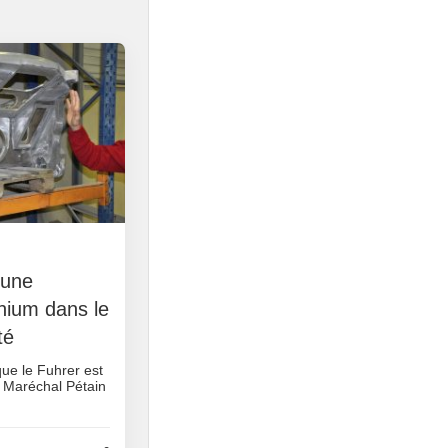
 une
inium dans le
té
que le Fuhrer est
u Maréchal Pétain