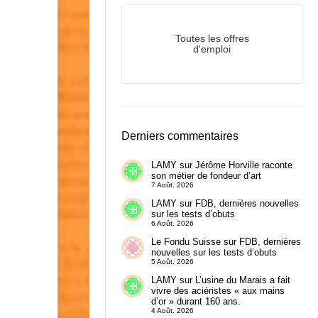
Toutes les offres
d'emploi
Derniers commentaires
LAMY
sur
Jérôme Horville raconte
son métier de fondeur d’art
7 Août. 2026
LAMY
sur
FDB, dernières nouvelles
sur les tests d’obuts
6 Août. 2026
Le Fondu Suisse
sur
FDB, dernières
nouvelles sur les tests d’obuts
5 Août. 2026
LAMY
sur
L’usine du Marais a fait
vivre des aciéristes « aux mains
d’or » durant 160 ans.
4 Août. 2026