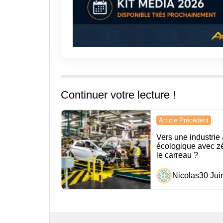
Continuer votre lecture !
Navigation
Article Précédent
de
Vers une industrie
écologique avec zé
l’article
le carreau ?
Nicolas
30 Jui