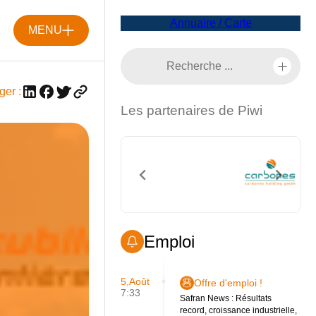
Annuaire / Carte
MENU
ger :
Les partenaires de Piwi
Emploi
5,Août
Offre d'emploi !
7:33
Safran News : Résultats
record, croissance industrielle,