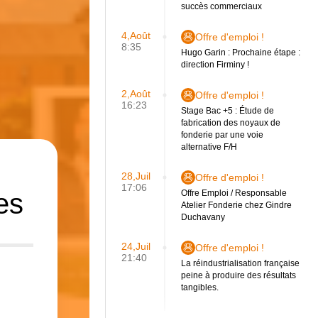
succès commerciaux
4,Août
Offre d'emploi !
8:35
Hugo Garin : Prochaine étape :
direction Firminy !
2,Août
Offre d'emploi !
16:23
Stage Bac +5 : Étude de
fabrication des noyaux de
fonderie par une voie
alternative F/H
28,Juil
Offre d'emploi !
17:06
es
Offre Emploi / Responsable
Atelier Fonderie chez Gindre
Duchavany
24,Juil
Offre d'emploi !
21:40
La réindustrialisation française
peine à produire des résultats
tangibles.