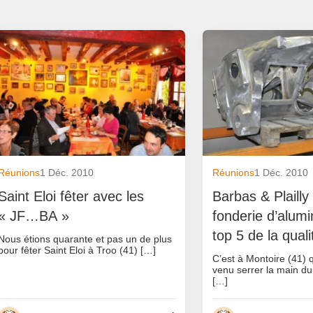
Réunions
1 Déc. 2010
Réunions
1 Déc. 2010
Saint Eloi fêter avec les
Barbas & Plailly
« JF…BA »
fonderie d’alum
top 5 de la quali
Nous étions quarante et pas un de plus
pour fêter Saint Eloi à Troo (41) […]
C’est à Montoire (41) 
venu serrer la main d
[…]