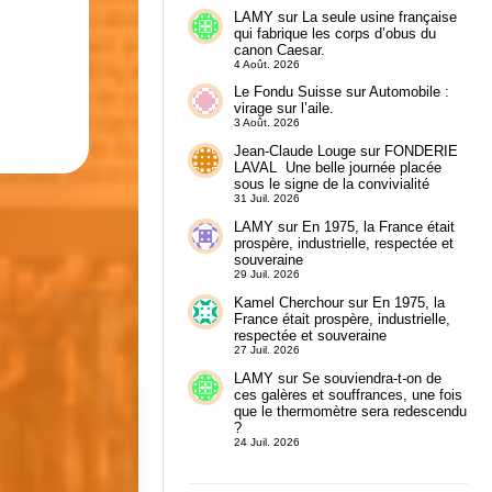
LAMY
sur
La seule usine française
qui fabrique les corps d’obus du
canon Caesar.
4 Août. 2026
Le Fondu Suisse
sur
Automobile :
virage sur l’aile.
3 Août. 2026
Jean-Claude Louge
sur
FONDERIE
LAVAL Une belle journée placée
sous le signe de la convivialité
31 Juil. 2026
LAMY
sur
En 1975, la France était
prospère, industrielle, respectée et
souveraine
29 Juil. 2026
Kamel Cherchour
sur
En 1975, la
France était prospère, industrielle,
respectée et souveraine
27 Juil. 2026
LAMY
sur
Se souviendra-t-on de
ces galères et souffrances, une fois
que le thermomètre sera redescendu
?
24 Juil. 2026