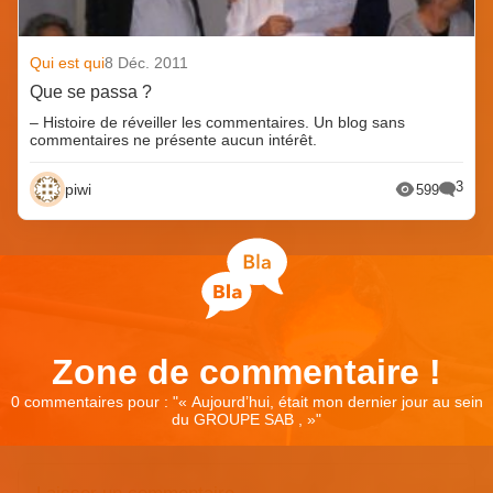
Qui est qui
8 Déc. 2011
Que se passa ?
– Histoire de réveiller les commentaires. Un blog sans
commentaires ne présente aucun intérêt.
3
piwi
599
Zone de commentaire !
0 commentaires pour : "
« Aujourd’hui, était mon dernier jour au sein
du GROUPE SAB , »
"