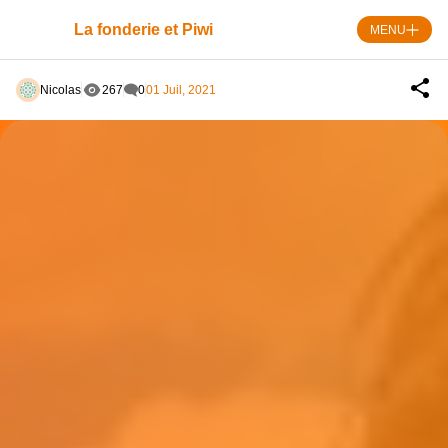
Skip
to
La fonderie et Piwi
MENU
content
Nicolas
267
0
01 Juil, 2021