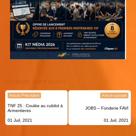
Continuer votre lecture !
Navigation
Article Précédent
Article suivant
de
TNF 25 : Coulée au cubilot à
l’article
JOBS – Fonderie FAVI
Armentieres
01 Juil, 2021
01 Juil, 2021