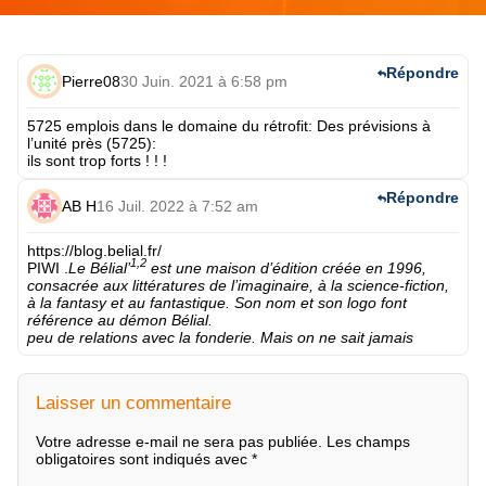
Répondre
Pierre08
30 Juin. 2021 à 6:58 pm
5725 emplois dans le domaine du rétrofit: Des prévisions à
l’unité près (5725):
ils sont trop forts ! ! !
Répondre
AB H
16 Juil. 2022 à 7:52 am
https://blog.belial.fr/
1
,
2
PIWI
.
Le Bélial’
est une maison d’édition créée en 1996,
consacrée aux littératures de l’imaginaire, à la
science-fiction
,
à la
fantasy
et au
fantastique
. Son nom et son logo font
référence au démon
Bélial
.
peu de relations avec la fonderie. Mais on ne sait jamais
Laisser un commentaire
Votre adresse e-mail ne sera pas publiée.
Les champs
obligatoires sont indiqués avec
*