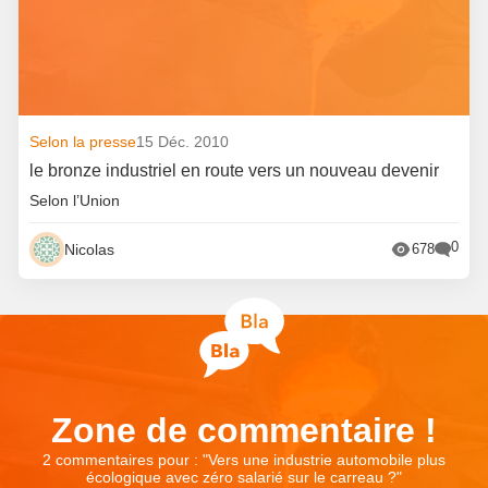
Selon la presse
15 Déc. 2010
le bronze industriel en route vers un nouveau devenir
Selon l’Union
0
Nicolas
678
Zone de commentaire !
2 commentaires pour : "
Vers une industrie automobile plus
écologique avec zéro salarié sur le carreau ?
"