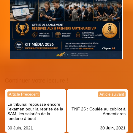
Continuer votre lecture !
Navigation
Article Précédent
Article suivant
de
Le tribunal repousse encore
l’article
l’examen pour la reprise de la
TNF 25 : Coulée au cubilot à
SAM, les salariés de la
Armentieres
fonderie à bout
30 Juin, 2021
30 Juin, 2021