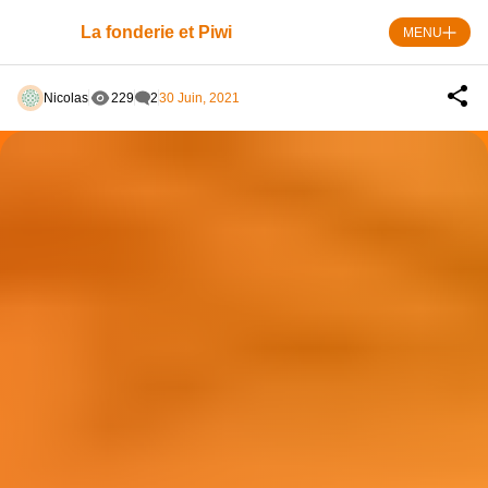
Skip
to
La fonderie et Piwi
MENU
content
Nicolas
229
2
30 Juin, 2021