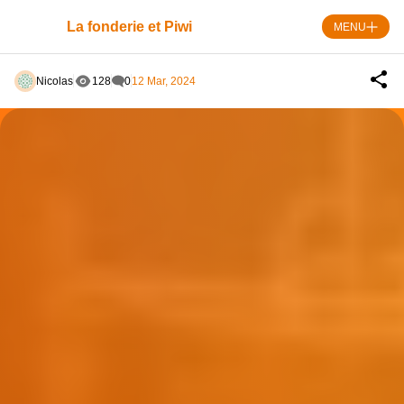
Skip
to
La fonderie et Piwi
MENU
content
Nicolas
128
0
12 Mar, 2024