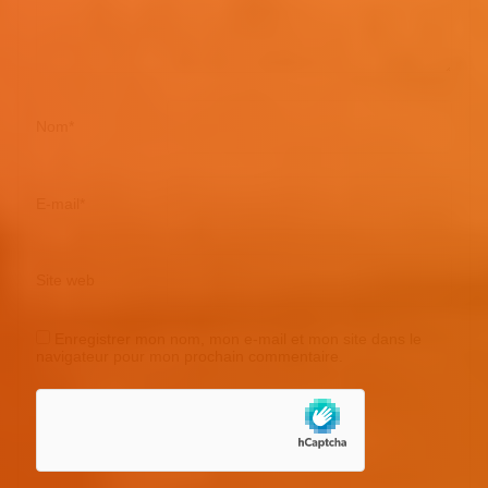
Nom
*
E-mail
*
Site web
Enregistrer mon nom, mon e-mail et mon site dans le
navigateur pour mon prochain commentaire.