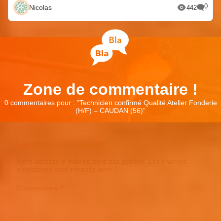
0
Nicolas
442
Zone de commentaire !
0 commentaires pour : "
Technicien confirmé Qualité Atelier Fonderie
(H/F) – CAUDAN (56)
"
Laisser un commentaire
Votre adresse e-mail ne sera pas publiée.
Les champs
obligatoires sont indiqués avec
*
Commentaire
*