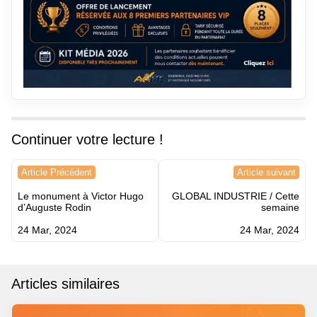
Continuer votre lecture !
Navigation
Article Précédent
Article suivant
de
Le monument à Victor Hugo
GLOBAL INDUSTRIE / Cette
l’article
d’Auguste Rodin
semaine
24 Mar, 2024
24 Mar, 2024
Articles similaires