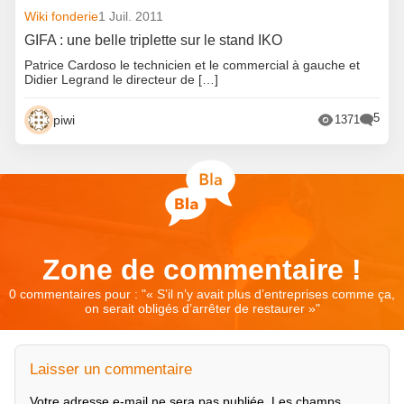
Wiki fonderie
1 Juil. 2011
GIFA : une belle triplette sur le stand IKO
Patrice Cardoso le technicien et le commercial à gauche et
Didier Legrand le directeur de […]
5
piwi
1371
Zone de commentaire !
0 commentaires pour : "
« S’il n’y avait plus d’entreprises comme ça,
on serait obligés d’arrêter de restaurer »
"
Laisser un commentaire
Votre adresse e-mail ne sera pas publiée.
Les champs