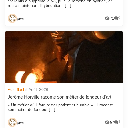
Stellantis a supprimé le V8, puis l’a ramené en hybride, et
retire maintenant l’hybridation : […]
0
piwi
71
Actu flash
5 Août. 2026
Jérôme Horville raconte son métier de fondeur d’art
« Un métier où il faut rester patient et humble » : il raconte
son métier de fondeur […]
1
piwi
57