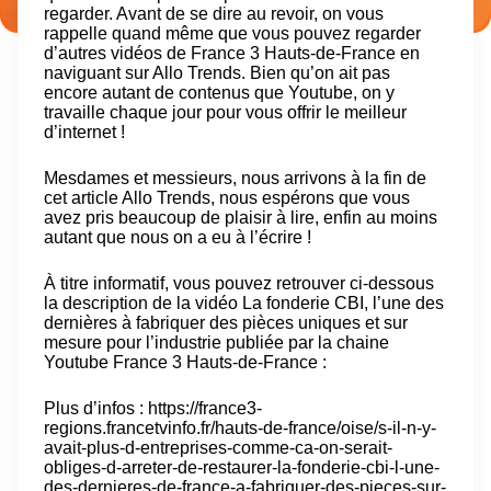
regarder. Avant de se dire au revoir, on vous
rappelle quand même que vous pouvez regarder
d’autres vidéos de France 3 Hauts-de-France en
naviguant sur Allo Trends. Bien qu’on ait pas
encore autant de contenus que Youtube, on y
travaille chaque jour pour vous offrir le meilleur
d’internet !
Mesdames et messieurs, nous arrivons à la fin de
cet article Allo Trends, nous espérons que vous
avez pris beaucoup de plaisir à lire, enfin au moins
autant que nous on a eu à l’écrire !
À titre informatif, vous pouvez retrouver ci-dessous
la description de la vidéo La fonderie CBI, l’une des
dernières à fabriquer des pièces uniques et sur
mesure pour l’industrie publiée par la chaine
Youtube France 3 Hauts-de-France :
Plus d’infos : https://france3-
regions.francetvinfo.fr/hauts-de-france/oise/s-il-n-y-
avait-plus-d-entreprises-comme-ca-on-serait-
obliges-d-arreter-de-restaurer-la-fonderie-cbi-l-une-
des-dernieres-de-france-a-fabriquer-des-pieces-sur-