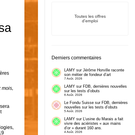
Toutes les offres
d'emploi
 sa
Derniers commentaires
LAMY
sur
Jérôme Horville raconte
son métier de fondeur d’art
7 Août. 2026
LAMY
sur
FDB, dernières nouvelles
x mois,
sur les tests d’obuts
6 Août. 2026
Le Fondu Suisse
sur
FDB, dernières
 sera
nouvelles sur les tests d’obuts
t
5 Août. 2026
LAMY
sur
L’usine du Marais a fait
vivre des aciéristes « aux mains
logies,
d’or » durant 160 ans.
4 Août. 2026
 19