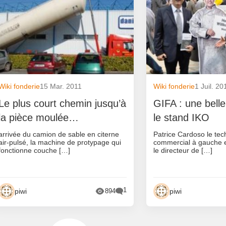
Wiki fonderie
15 Mar. 2011
Wiki fonderie
1 Juil. 20
Le plus court chemin jusqu’à
GIFA : une belle 
la pièce moulée…
le stand IKO
arrivée du camion de sable en citerne
Patrice Cardoso le tech
air-pulsé, la machine de protypage qui
commercial à gauche e
fonctionne couche […]
le directeur de […]
1
piwi
piwi
894