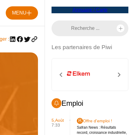
Annuaire / Carte
MENU
ger :
Les partenaires de Piwi
Emploi
5,Août
Offre d'emploi !
7:33
Safran News : Résultats
record, croissance industrielle,