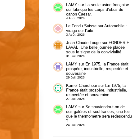
LAMY
sur
La seule usine française
qui fabrique les corps d’obus du
canon Caesar.
4 Août. 2026
Le Fondu Suisse
sur
Automobile :
virage sur l’aile.
3 Août. 2026
Jean-Claude Louge
sur
FONDERIE
LAVAL Une belle journée placée
sous le signe de la convivialité
31 Juil. 2026
LAMY
sur
En 1975, la France était
prospère, industrielle, respectée et
souveraine
29 Juil. 2026
Kamel Cherchour
sur
En 1975, la
France était prospère, industrielle,
respectée et souveraine
27 Juil. 2026
LAMY
sur
Se souviendra-t-on de
ces galères et souffrances, une fois
que le thermomètre sera redescendu
?
24 Juil. 2026