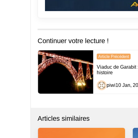
Continuer votre lecture !
Navigation
Article Précédent
de
Viaduc de Garabit :
histoire
l’article
piwi
10 Jan, 2
Articles similaires