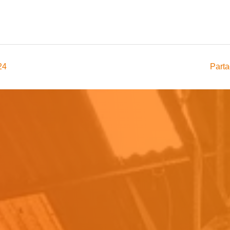
24
Parta