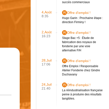
succès commerciaux
4,Août
Offre d'emploi !
8:35
Hugo Garin : Prochaine étape :
direction Firminy !
2,Août
Offre d'emploi !
16:23
Stage Bac +5 : Étude de
fabrication des noyaux de
fonderie par une voie
alternative F/H
28,Juil
Offre d'emploi !
17:06
Offre Emploi / Responsable
Atelier Fonderie chez Gindre
Duchavany
24,Juil
Offre d'emploi !
21:40
La réindustrialisation française
peine à produire des résultats
tangibles.