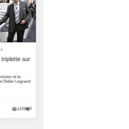
11
triplette sur
nicien et le
t Didier Legrand
5
1370