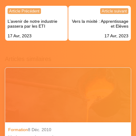
Navigation
Article Précédent
Article suivant
de
L’avenir de notre industrie
Vers la mixité : Apprentissage
l’article
passera par les ETI
et Elèves
17 Avr, 2023
17 Avr, 2023
Articles similaires
Formation
8 Déc. 2010