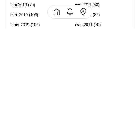
mai 2019
(70)
juin 2011
(58)
avril 2019
(106)
mai 2011
(82)
mars 2019
(102)
avril 2011
(70)
février 2019
(95)
mars 2011
(71)
janvier 2019
(73)
février 2011
(65)
décembre 2018
(65)
janvier 2011
(82)
novembre 2018
(107)
décembre 2010
(68)
octobre 2018
(96)
Les partenaire de Piwi