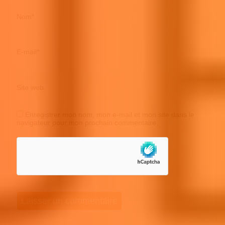
Nom
*
E-mail
*
Site web
Enregistrer mon nom, mon e-mail et mon site dans le
navigateur pour mon prochain commentaire.