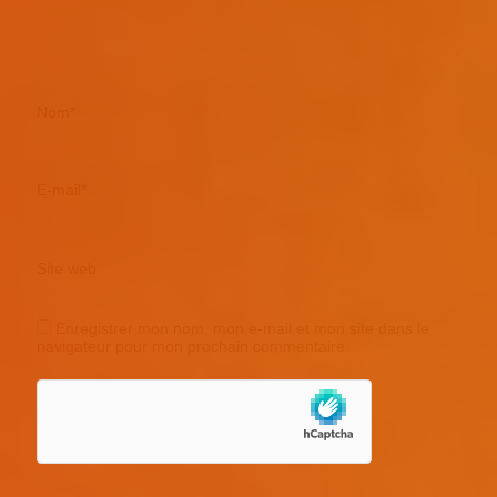
Nom
*
E-mail
*
Site web
Enregistrer mon nom, mon e-mail et mon site dans le
navigateur pour mon prochain commentaire.