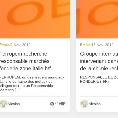
Emploi
2 Nov. 2012
Emploi
18 Nov. 2012
Ferropem recherche
Groupe internat
responsable marchés
intervenant dans
fonderie zone italie h/f
de la chimie re
FERROPEM, un des leaders mondiaux
RESPONSABLE DE Z
dans le domaine des métaux et
FONDERIE (H/F)
alliages,recrute un Responsable
Marchés […]
0
Nicolas
Nicolas
447