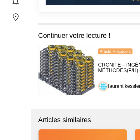
Continuer votre lecture !
Navigation
Article Précédent
de
CRONITE – INGÉ
l’article
MÉTHODES(F/H) 
laurent kessle
Articles similaires