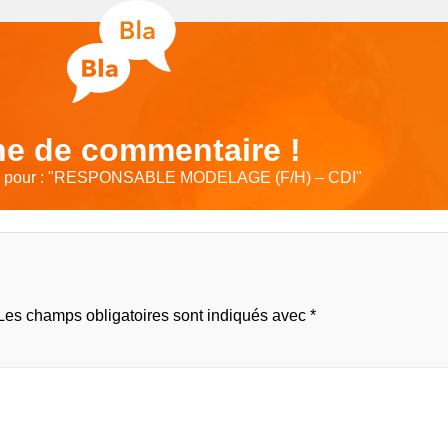
e de commentaire !
pour : "
RESPONSABLE MODELAGE (F/H) – CDI
"
Les champs obligatoires sont indiqués avec
*