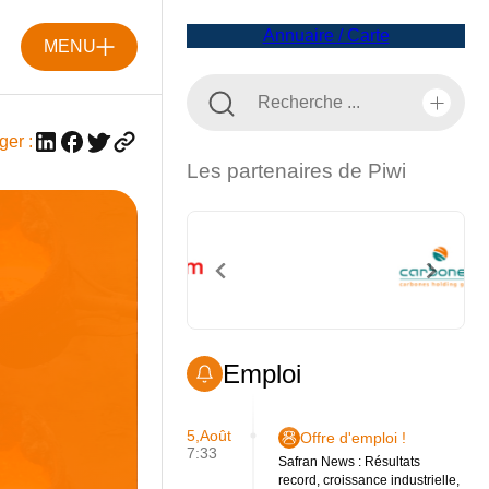
Annuaire / Carte
MENU
ger :
Les partenaires de Piwi
Emploi
5,Août
Offre d'emploi !
7:33
Safran News : Résultats
record, croissance industrielle,