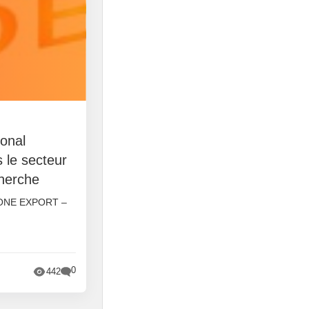
ional
 le secteur
cherche
ONE EXPORT –
0
442