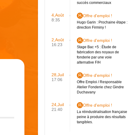
succès commerciaux
4,Août
Offre d'emploi !
8:35
Hugo Garin : Prochaine étape :
direction Firminy !
2,Août
Offre d'emploi !
16:23
Stage Bac +5 : Étude de
fabrication des noyaux de
fonderie par une voie
alternative F/H
28,Juil
Offre d'emploi !
17:06
Offre Emploi / Responsable
Atelier Fonderie chez Gindre
Duchavany
24,Juil
Offre d'emploi !
21:40
La réindustrialisation française
peine à produire des résultats
tangibles.