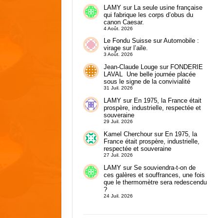
LAMY
sur
La seule usine française
qui fabrique les corps d’obus du
canon Caesar.
4 Août. 2026
Le Fondu Suisse
sur
Automobile :
virage sur l’aile.
3 Août. 2026
Jean-Claude Louge
sur
FONDERIE
LAVAL Une belle journée placée
sous le signe de la convivialité
31 Juil. 2026
LAMY
sur
En 1975, la France était
prospère, industrielle, respectée et
souveraine
29 Juil. 2026
Kamel Cherchour
sur
En 1975, la
France était prospère, industrielle,
respectée et souveraine
27 Juil. 2026
LAMY
sur
Se souviendra-t-on de
ces galères et souffrances, une fois
que le thermomètre sera redescendu
?
24 Juil. 2026